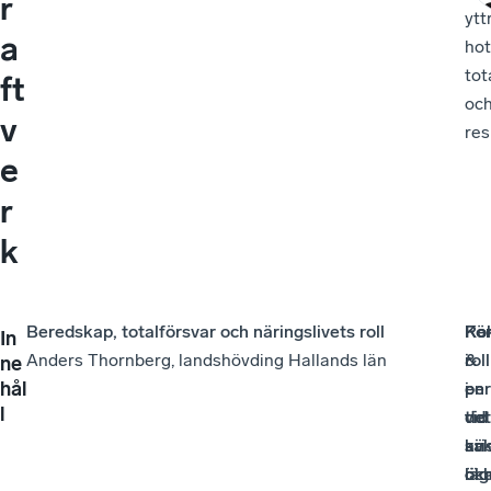
r
ytt
a
hot
tot
ft
oc
v
res
e
r
k
Beredskap, totalförsvar och näringslivets roll
Fö
Kon
Rek
In
Anders Thornberg, landshövding Hallands län
roll
&
i
ne
hål
i
per
en
l
det
vid
tid
säk
kri
av
läg
oc
ök