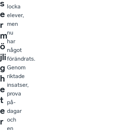
s
locka
e
elever,
r
men
nu
m
har
ö
något
jli
förändrats.
g
Genom
riktade
h
insatser,
e
prova
t
på-
e
dagar
och
r
en