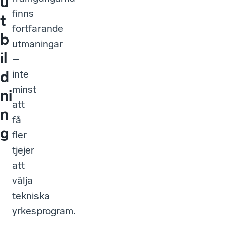
u
finns
t
fortfarande
b
utmaningar
il
–
d
inte
minst
ni
att
n
få
g
fler
tjejer
att
välja
tekniska
yrkesprogram.