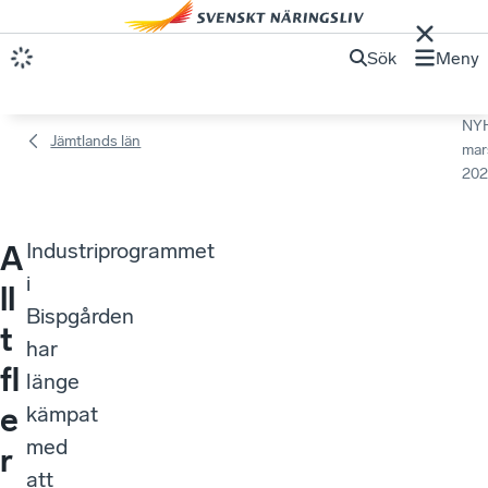
Sök
Meny
NY
Jämtlands län
mar
202
Industriprogrammet
A
i
ll
Bispgården
t
har
fl
länge
e
kämpat
med
r
att