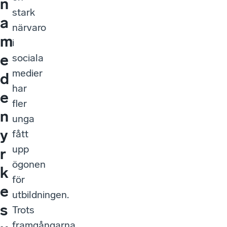
n
stark
a
närvaro
m
i
e
sociala
medier
d
har
e
fler
n
unga
y
fått
upp
r
ögonen
k
för
e
utbildningen.
s
Trots
framgångarna