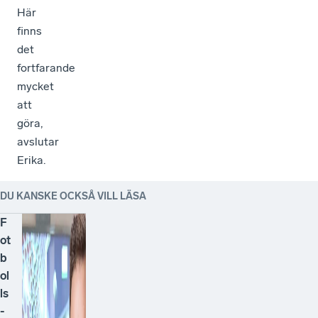
Här
finns
det
fortfarande
mycket
att
göra,
avslutar
Erika.
DU KANSKE OCKSÅ VILL LÄSA
F
ot
b
ol
ls
-