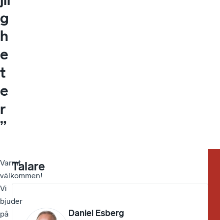
g
h
e
t
e
r
”
Varmt
Talare
välkommen!
Vi
bjuder
Daniel Esberg
på