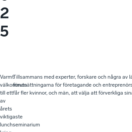
2
5
Varmt
Tillsammans med experter, forskare och några av l
välkommen
förutsättningarna för företagande och entreprenörsk
till ett
får fler kvinnor, och män, att välja att förverkliga si
av
årets
viktigaste
lunchseminarium