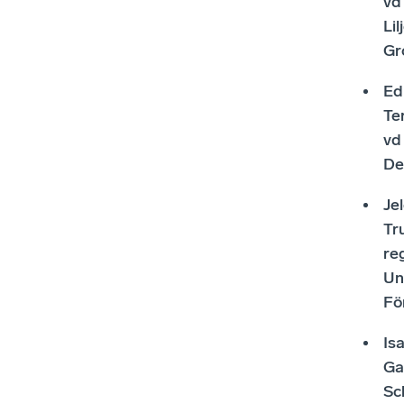
vd
Lil
Gr
Ed
Ter
vd
De
Je
Tr
re
Un
Fö
Is
Ga
Sc