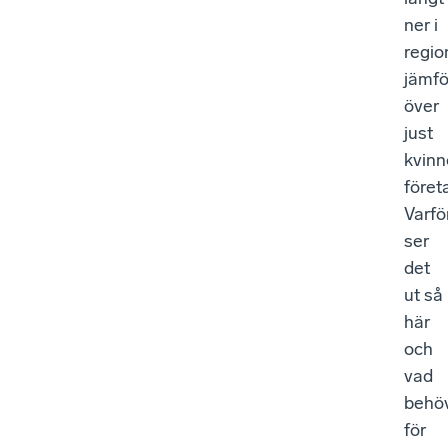
ner i
regio
jämfö
över
just
kvinn
föret
Varfö
ser
det
ut så
här
och
vad
behö
för