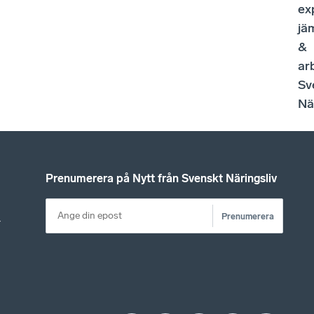
ex
jä
&
ar
Sv
Nä
Prenumerera på Nytt från Svenskt Näringsliv
Prenumerera
r