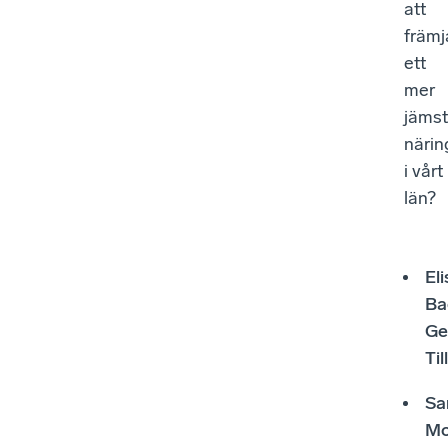
att
främj
ett
mer
jämst
närin
i vårt
län?
El
Ba
Ge
Ti
Sa
Mo