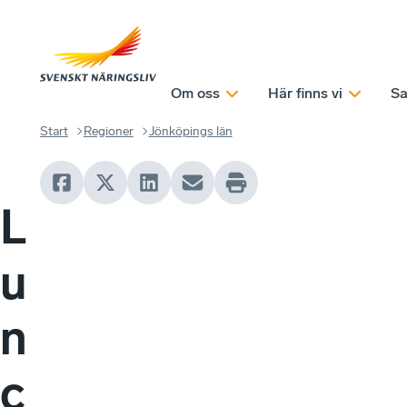
Om oss
Här finns vi
Sa
Start
Regioner
Jönköpings län
L
u
n
c