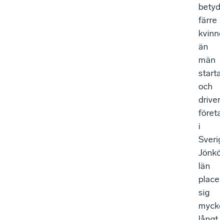
betyd
färre
kvinn
än
män
start
och
drive
föret
i
Sveri
Jönk
län
place
sig
myck
långt