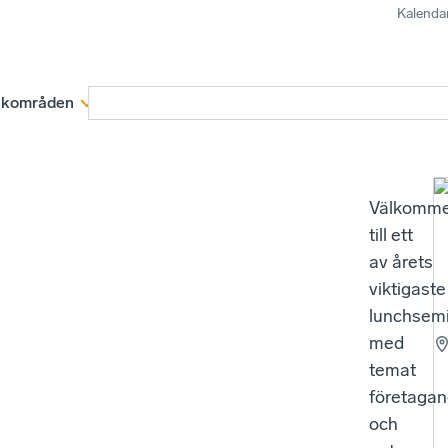
Kalenda
kområden
Medlemskap
Rapporter och remissva
Välkomm
till ett
av årets
viktigaste
lunchsem
med
temat
företaga
och