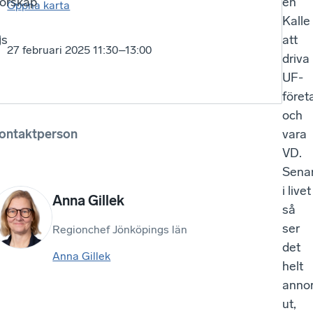
nörskap
en
Öppna karta
Kalle
gs
att
27 februari 2025 11:30–13:00
driva
UF-
föret
och
ontaktperson
vara
VD.
Sena
i livet
Anna Gillek
så
ser
Regionchef Jönköpings län
det
Anna Gillek
helt
anno
ut,