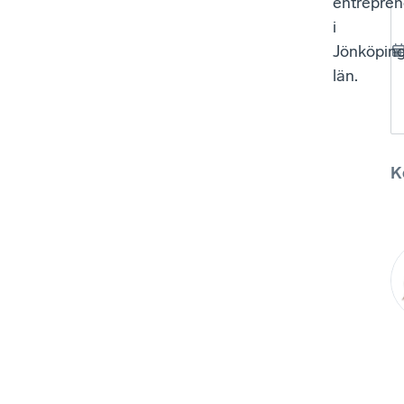
entrepre
i
Jönköpin
län.
K