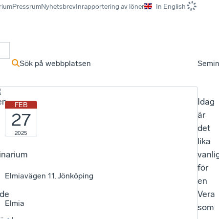
rium
Pressrum
Nyhetsbrev
Inrapportering av löner
In English
r
Sök på webbplatsen
Semin
en
Idag
FEB
27
är
det
2025
lika
inarium
vanli
för
Elmiavägen 11, Jönköping
en
nde
Vera
Elmia
som