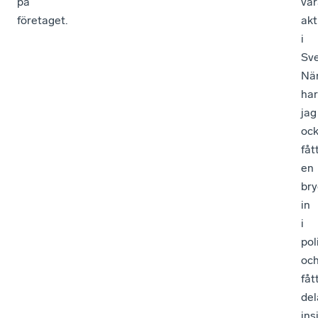
på
var
företaget.
akt
i
Sv
När
har
jag
oc
fåt
en
br
in
i
pol
oc
fåt
del
ins