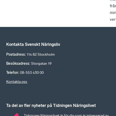
frå
mi
ver
Kontakta Svenskt Näringsliv
Postadress
:
114 82 Stockholm
Besöksadress
:
Storgatan 19
Telefon
:
08-553 430 00
Kontakta oss
Ta del av fler nyheter på Tidningen Näringslivet
Tidningen Näringslivet är för dig som är intresserad av