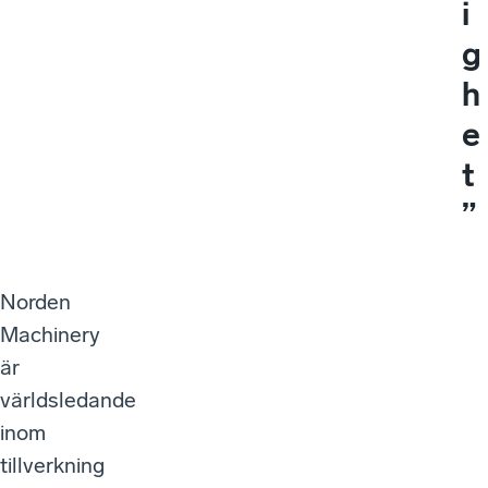
i
g
h
e
t
”
Norden
Machinery
är
världsledande
inom
tillverkning