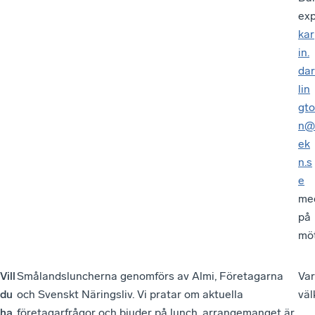
exp
kar
in.
dar
lin
gto
n@
ek
n.s
e
me
på
möt
Vill
Smålandsluncherna genomförs av Almi, Företagarna
Va
du
och Svenskt Näringsliv. Vi pratar om aktuella
vä
ha
företagarfrågor och bjuder på lunch, arrangemanget är