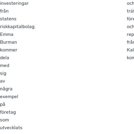
investeringar
oc
från
trä
statens
för
riskkapitalbolag.
oc
Emma
rep
Burman
frå
kommer
Ka
dela
ko
med
sig
av
några
exempel
på
företag
som
utvecklats