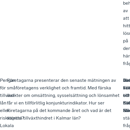
be
av
att
hit
lös
på
de
här
frå
Pengar
Företagarna presenterar den senaste mätningen av
De
Va
Alm
för
småföretagens verklighet och framtid. Med färska
är
vä
Fö
tillväxt-
insikter om omsättning, sysselsättning och lönsamhet
ett
till
oc
lån
får vi en tillförlitlig konjunkturindikator. Hur ser
till
Ka
Sv
eller
företagarna på det kommande året och vad är det
att
Slo
När
riskkapital?
största tillväxthindret i Kalmar län?
stä
Lokala
frå