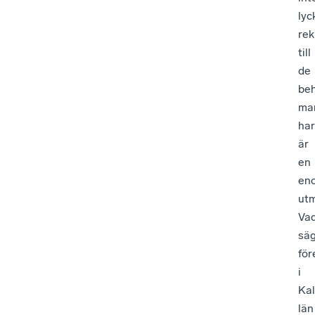
lyc
rek
till
de
be
ma
har
är
en
en
utm
Va
sä
för
i
Ka
län