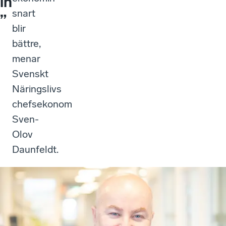
in
snart
”
blir
bättre,
menar
Svenskt
Näringslivs
chefsekonom
Sven-
Olov
Daunfeldt.