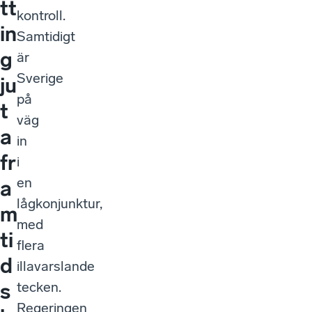
tt
kontroll.
in
Samtidigt
g
är
Sverige
ju
på
t
väg
a
in
fr
i
en
a
lågkonjunktur,
m
med
ti
flera
d
illavarslande
tecken.
s
Regeringen