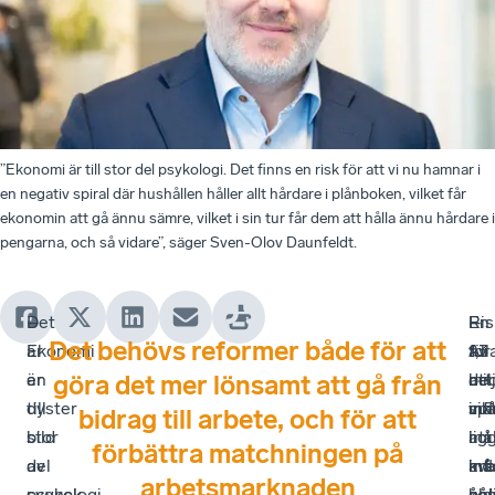
”Ekonomi är till stor del psykologi. Det finns en risk för att vi nu hamnar i
en negativ spiral där hushållen håller allt hårdare i plånboken, vilket får
ekonomin att gå ännu sämre, vilket i sin tur får dem att hålla ännu hårdare i
pengarna, och så vidare”, säger Sven-Olov Daunfeldt.
Det
–
En
–
Ri
–
Det behövs reformer både för att
är
Ekonomi
av
1,3
för
All
en
är
de
mil
att
be
göra det mer lönsamt att gå från
dyster
till
vik
mä
inf
spå
bidrag till arbete, och för att
bild
stor
mål
i
lig
att
förbättra matchningen på
av
del
mås
arb
kva
inf
arbetsmarknaden
svensk
psykologi.
enl
åld
på
ko