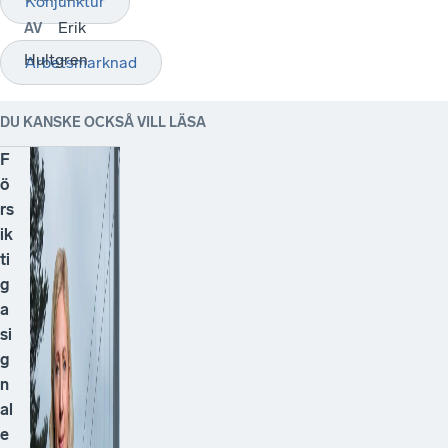
Konjunktur
Erik
AV
Hultgren
Arbetsmarknad
DU KANSKE OCKSÅ VILL LÄSA
F
ö
rs
ik
ti
g
a
si
g
n
al
e