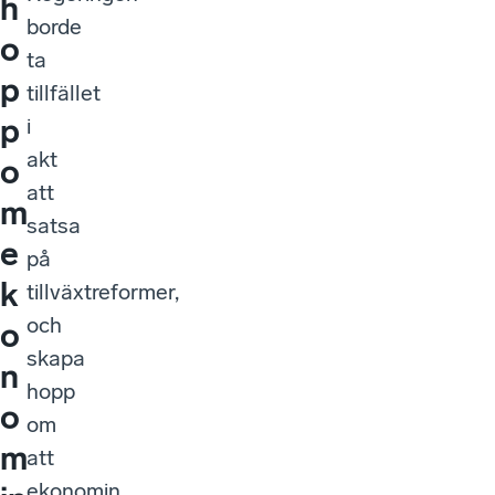
h
borde
o
ta
p
tillfället
p
i
akt
o
att
m
satsa
e
på
k
tillväxtreformer,
och
o
skapa
n
hopp
o
om
m
att
ekonomin