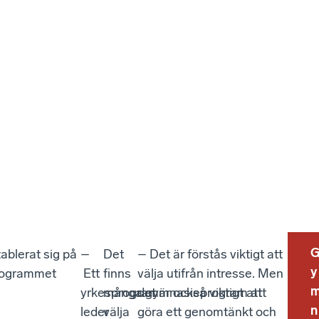
ablerat sig på
–
Det
– Det är förstås viktigt att
y
programmet
Ett
finns
välja utifrån intresse. Men
yrkesprogram
många gymnasieprogram att
det är också viktigt att
n
leder
välja
göra ett genomtänkt och