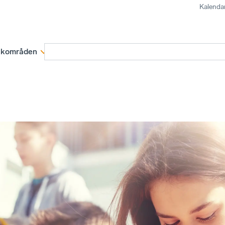
Kalenda
kområden
Medlemskap
Rapporter och remissva