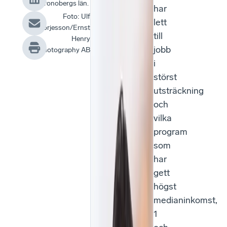
i Kronobergs län.
har
Foto
:
Ulf
lett
Börjesson/Ernst
till
Henry
jobb
Photography AB
i
störst
utsträckning
och
vilka
program
som
har
gett
högst
medianinkomst,
1