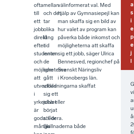
a
ofta
mellan
välinformerat val. Med
s
till
och det
hjälp av Gymnasiepejl kan
i
ett
tar
man skaffa sig en bild av
e
jobb
olika
hur valet av program kan
p
direkt
lång
påverka både inkomst och
e
efter
tid
möjligheterna att skaffa
j
studenten
innan
sig ett jobb, säger Ulrica
l
och
de
Bennesved, regionchef på
möjligheterna
som
Svenskt Näringsliv
att
gått
i Kronobergs län.
G
utvecklas
utbildningarna skaffat
v
i
sig ett
a
yrkeslivet
jobb eller
u
är
börjat
å
goda. För
studera.
2
många
Skillnaderna både
f