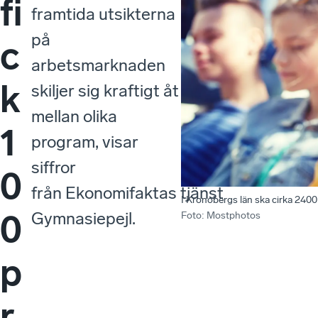
fi
framtida utsikterna
på
c
arbetsmarknaden
k
skiljer sig kraftigt åt
mellan olika
1
program, visar
siffror
0
från Ekonomifaktas tjänst
I Kronobergs län ska cirka 2400
0
Gymnasiepejl.
Foto
:
Mostphotos
p
r