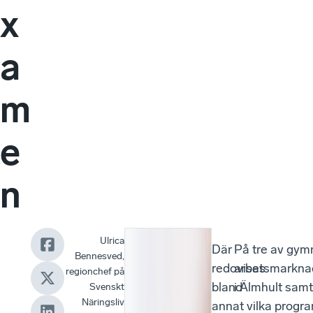
x
a
m
e
n
Ulrica
Där
På tre av gym
Bennesved,
redovisas
arbetsmarknad
regionchef på
bland
i Älmhult sam
Svenskt
Näringsliv
annat vilka progr