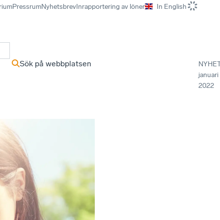
rium
Pressrum
Nyhetsbrev
Inrapportering av löner
In English
r
Sök på webbplatsen
NYHE
januari
2022