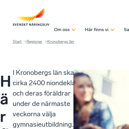
Om oss
Här finns vi
Sa
Start
Regioner
Kronobergs län
I Kronobergs län ska
H
cirka 2400 niondeklassare
och deras föräldrar
ä
under de närmaste
r
veckorna välja
gymnasieutbildning. De