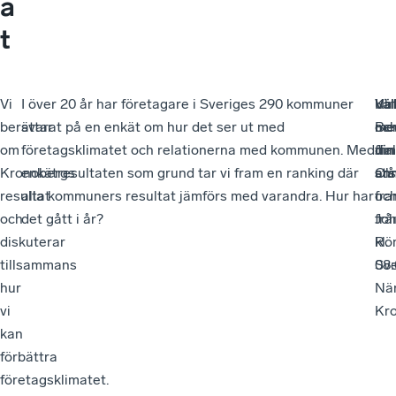
a
t
Vi
I över 20 år har företagare i Sveriges 290 kommuner
Kaf
Vä
Ulr
berättar
svarat på en enkät om hur det ser ut med
oc
me
Be
om
företagsklimatet och relationerna med kommunen. Med
fra
din
Ji
Kronobergs
enkätresultaten som grund tar vi fram en ranking där
stå
an
Ol
resultat
alla kommuners resultat jämförs med varandra. Hur har
fr
oc
och
det gått i år?
frå
Jo
diskuterar
kl.
Rön
tillsammans
08:
Sv
hur
När
vi
Kr
kan
förbättra
företagsklimatet.