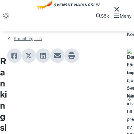
Sök
Meny
Ko
Kronobergs län
Hu
De
R
har
25
a
för
se
i
bju
n
din
Sv
ki
ko
När
n
utv
in
till
g
pre
sl
av