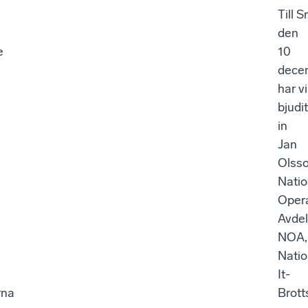
Till 
den
e
10
dece
har vi
bjudit
in
Jan
Olsso
Natio
Opera
Avdel
NOA,
Natio
It-
rna
Brot