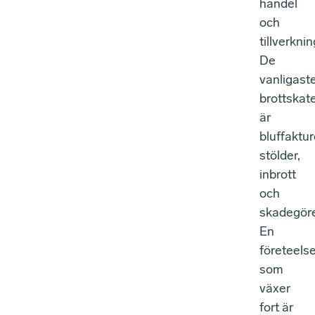
handel
och
tillverknin
De
vanligast
brottskat
är
bluffaktur
stölder,
inbrott
och
skadegöre
En
företeels
som
växer
fort är