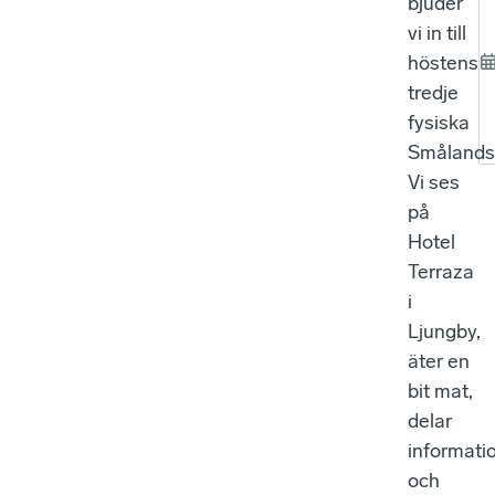
bjuder
vi in till
höstens
tredje
fysiska
Smålands
Vi ses
på
Hotel
Terraza
i
Ljungby,
äter en
bit mat,
delar
informati
och