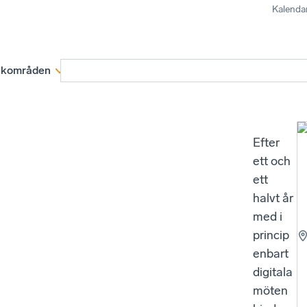
Kalenda
kområden
Medlemskap
Rapporter och remissva
Efter
ett och
ett
halvt år
med i
princip
enbart
digitala
möten