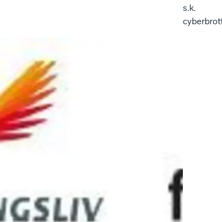
s.k.
cyberbrott