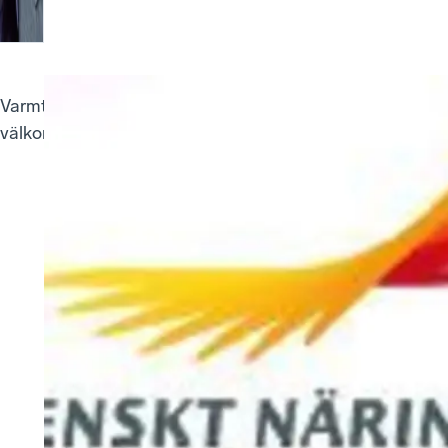
Varmt
välkommen!