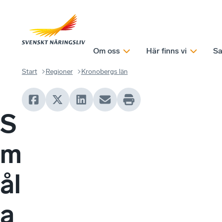
Om oss
Här finns vi
Sa
Start
Regioner
Kronobergs län
S
m
ål
a