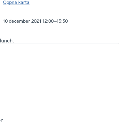
Öppna karta
10 december 2021 12:00–13:30
lunch.
on