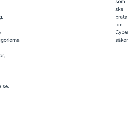
som
ska
g.
prata
om
e
Cyber
egorierna
säker
or,
lse.
e