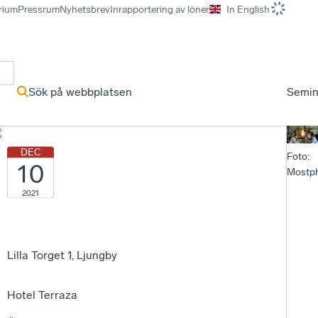
rium
Pressrum
Nyhetsbrev
Inrapportering av löner
In English
r
Sök på webbplatsen
Semin
DEC
Foto
:
10
Mostp
2021
Lilla Torget 1, Ljungby
Hotel Terraza