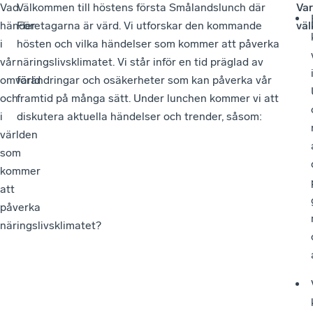
Vad
Välkommen till höstens första Smålandslunch där
Va
händer
Företagarna är värd. Vi utforskar den kommande
vä
i
hösten och vilka händelser som kommer att påverka
vår
näringslivsklimatet. Vi står inför en tid präglad av
omvärld
förändringar och osäkerheter som kan påverka vår
och
framtid på många sätt. Under lunchen kommer vi att
i
diskutera aktuella händelser och trender, såsom:
världen
som
kommer
att
påverka
näringslivsklimatet?