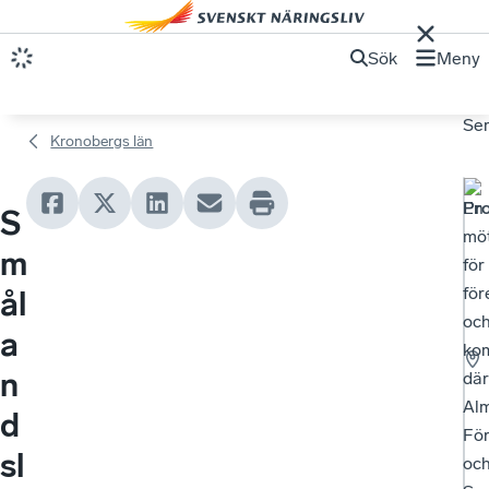
Sök
Meny
Se
Kronobergs län
En
Pr
S
mö
m
för
för
ål
oc
a
ko
n
där
Alm
d
Fö
sl
oc