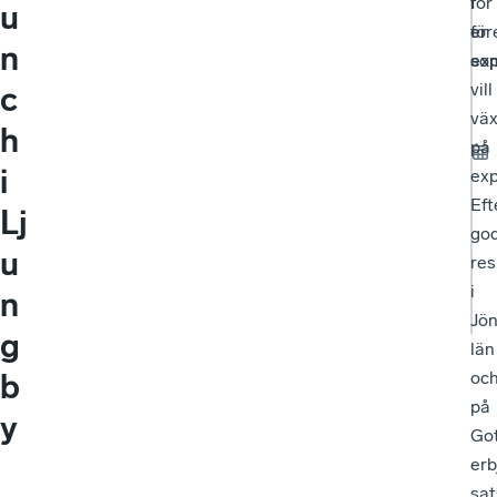
i
för
u
er
för
n
exp
so
vill
c
vä
h
på
i
exp
Eft
Lj
go
u
res
i
n
Jö
g
län
b
oc
på
y
Go
erb
sat