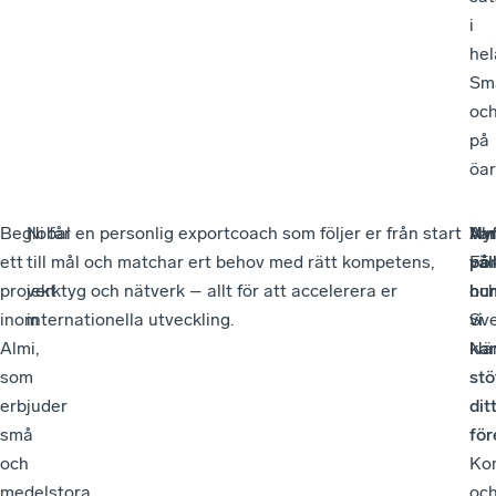
i
hel
Sm
oc
på
öar
Beglobal
Ni får en personlig exportcoach som följer er från start
Nyf
Va
Alm
ett
till mål och matchar ert behov med rätt kompetens,
på
vä
Fö
projekt
verktyg och nätverk – allt för att accelerera er
hur
oc
inom
internationella utveckling.
vi
Sv
Almi,
ka
När
som
stö
erbjuder
dit
små
för
och
Ko
medelstora
oc