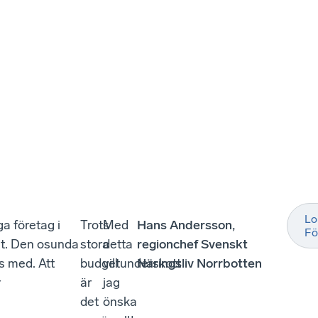
Lo
a företag i
Trots
Med
Hans Andersson,
Fö
lt. Den osunda
stora
detta
regionchef Svenskt
s med. Att
budgetunderskott
vill
Näringsliv Norrbotten
r
är
jag
det
önska