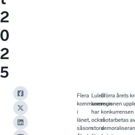
2
0
2
5
Flera
Luleå
I förra årets
kommuner
kommun
regionen upple
i
har
konkurrensen 
länet,
också
motarbetas av
såsom
stora
demoraliseran