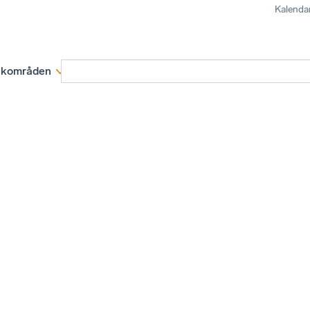
Kalenda
kområden
Medlemskap
Rapporter och remissva