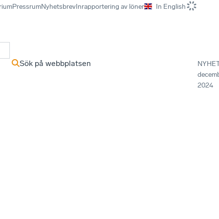
rium
Pressrum
Nyhetsbrev
Inrapportering av löner
In English
r
Sök på webbplatsen
NYHE
decem
2024