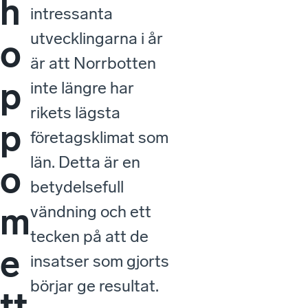
h
intressanta
utvecklingarna i år
o
är att Norrbotten
p
inte längre har
rikets lägsta
p
företagsklimat som
län. Detta är en
o
betydelsefull
m
vändning och ett
tecken på att de
e
insatser som gjorts
börjar ge resultat.
tt