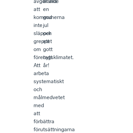
avgörande
er alla
att
en
kommunerna
god
inte
jul
släpper
och
greppet
ett
om
gott
företagsklimatet.
nytt
Att
år!
arbeta
systematiskt
och
målmedvetet
med
att
förbättra
förutsättningarna