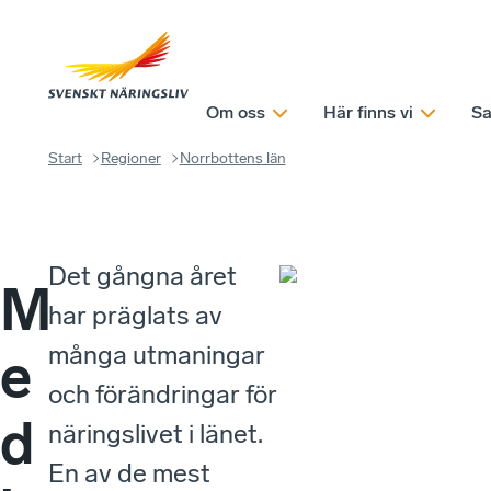
Om oss
Här finns vi
Sa
Start
Regioner
Norrbottens län
Det gångna året
M
har präglats av
många utmaningar
e
och förändringar för
d
näringslivet i länet.
En av de mest