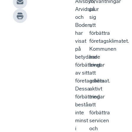
Älvsbyn,
förväntningar
Arvidsjaur
på
och
sig
Boden,
att
har
förbättra
visat
företagsklimatet.
på
Kommunen
betydande
har
förbättringar
lovat
av sitt
att
företagsklimat.
arbeta
Dessa
aktivt
förbättringar
med
består
att
inte
förbättra
minst
servicen
i
och