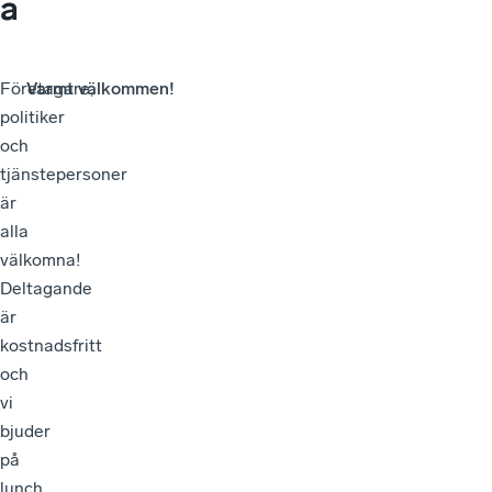
a
Företagare,
Varmt välkommen!
politiker
och
tjänstepersoner
är
alla
välkomna!
Deltagande
är
kostnadsfritt
och
vi
bjuder
på
lunch.