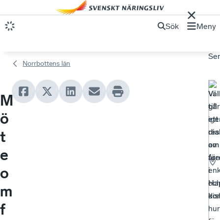
Sök
Meny
Se
Norrbottens län
Vä
Vi
M
till
går
ö
ett
ig
di
res
t
om
av
e
för
åre
o
i
en
Ha
oc
m
ko
dis
f
hur