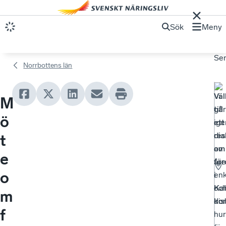
Sök
Meny
Se
Norrbottens län
Vä
Vi
M
till
går
ö
ett
ig
di
res
t
om
av
e
för
åre
o
i
en
Kal
oc
m
ko
dis
f
hur