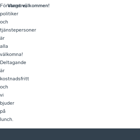
Företagare,
Varmt välkommen!
politiker
och
tjänstepersoner
är
alla
välkomna!
Deltagande
är
kostnadsfritt
och
vi
bjuder
på
lunch.