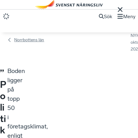
Sök
Meny
NY
Norrbottens län
okt
202
Boden
”
ligger
P
på
o
topp
li
50
ti
i
företagsklimat,
k
enligt