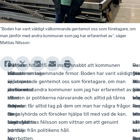
”Boden har varit väldigt välkomnande gentemot oss som företagare, om
man jämför med andra kommuner som jag har erfarenhet av”, säger
Mattias Nilsson.
LN
–
Mattias
– Vi kom hit 2015 och insåg snabbt att kommunen
–
De
–
Ran
Industrimontage
Vår
Nilsson
värnade om inkommande firmor. Boden har varit väldigt
Sk
go
Dia
oc
är
spjutspets
är
välkomnande gentemot oss som företagare, om man
du
rel
är
Mat
verksamt
är
stationerad
jämför med andra kommuner som jag har erfarenhet av.
gö
me
väl
fin
inom
att
i
I Boden är politikerna närvarande och alltid på tårna
nå
ko
bra
vit
den
erbjuda
Boden
och man får alltid tag på dem om man har några frågor.
i
ka
Re
ko
tunga
en
där
De är lyhörda och försöker hjälpa till med vad de kan,
ko
till
ber
int
basindustrin
bred
företaget
säger Mattias Nilsson som vittnar om ett genuint
så
ex
allt
hel
i
portfölj
har
intresse från politikens håll.
kä
ta
var
ovä
Norrbotten.
av
sin
de
ges
ko
Bo