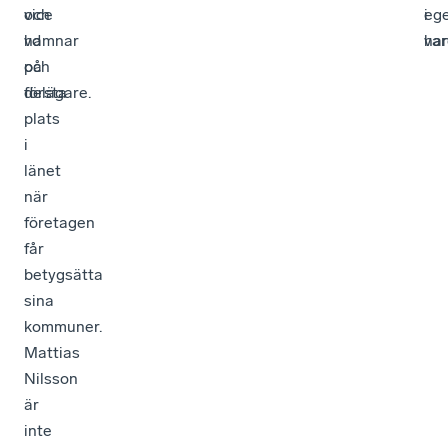
vice
och
eg
i
vd
hamnar
han
var
och
på
delägare.
första
plats
i
länet
när
företagen
får
betygsätta
sina
kommuner.
Mattias
Nilsson
är
inte