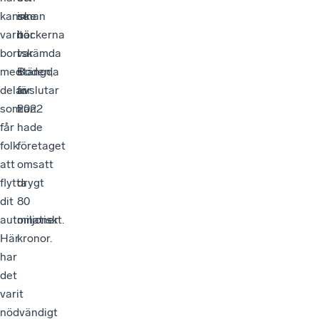
kanske
innan
se
varit
böckerna
här
bortskämda
var
i
med
stängda
Boden,
delar
för
avslutar
som
2022
han.
får
hade
folk
företaget
att
omsatt
flytta
drygt
dit
80
automatiskt.
miljoner
Här
kronor.
har
det
varit
nödvändigt