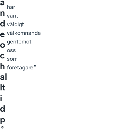
a
har
n
varit
d
väldigt
e
välkomnande
gentemot
o
oss
c
som
h
företagare.”
al
lt
i
d
p