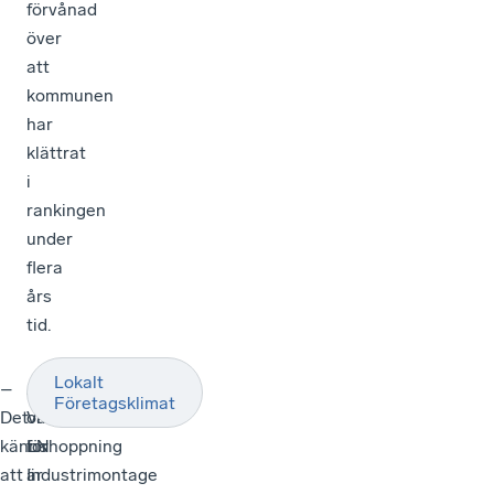
förvånad
över
att
kommunen
har
klättrat
i
rankingen
under
flera
års
tid.
Lokalt
–
Även
–
Företagsklimat
Det
om
Vår
känns
LN
förhoppning
att
Industrimontage
är