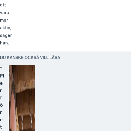
att
vara
mer
aktiv,
säger
han.
DU KANSKE OCKSÅ VILL LÄSA
”
Fl
e
r
f
ö
r
e
t