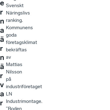
e
Svenskt
r
Näringslivs
n
ranking.
Kommunens
a
goda
ä
företagsklimat
r
bekräftas
n
av
Mattias
ä
Nilsson
r
på
v
industriföretaget
a
LN
Industrimontage.
r
”Boden