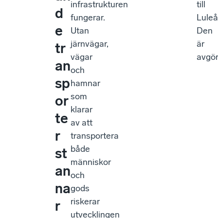
infrastrukturen
till
d
fungerar.
Luleå
e
Utan
Den
järnvägar,
är
tr
vägar
avgö
an
och
sp
hamnar
som
or
klarar
te
av att
r
transportera
både
st
människor
an
och
na
gods
riskerar
r
utvecklingen