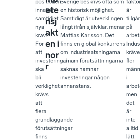
positionen
Sverige beskrivs ofta som
fakto
ete
innebär
en historisk möjlighet.
är
samtidigt
Samtidigt är utvecklingen
tillg
nsj
nya
långt ifrån självklar, menar
på
akt
krav.
Mattias Karlsson. Det
arbet
en i
För
finns en global konkurrens
Indus
att
om industrisatsningarna
kräve
nor
investeringarna
och om förutsättningarna
fler
r
ska
saknas hamnar
männ
bli
investeringar någon
i
verklighet
annanstans.
arbet
krävs
men
att
det
flera
är
grundläggande
inte
förutsättningar
alltid
finns
lätt