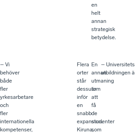
en
helt
annan
strategisk
betydelse.
– Vi
Flera
En
– Universitets
behöver
orter
annan
utbildningen är
både
står
utmaning
fler
dessutom
är
yrkesarbetare
inför
att
och
en
få
fler
snabb
de
internationella
expansion.
studenter
kompetenser,
Kiruna,
som