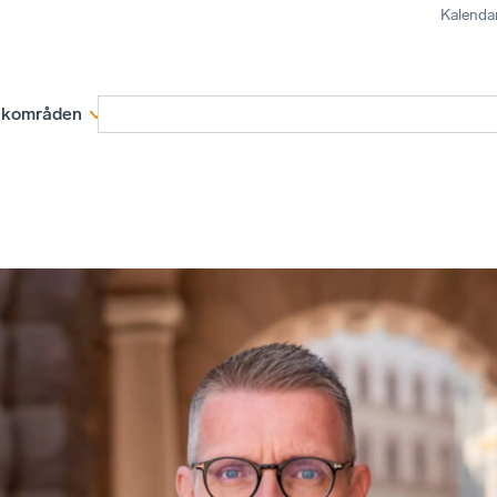
Kalenda
kområden
Medlemskap
Rapporter och remissva