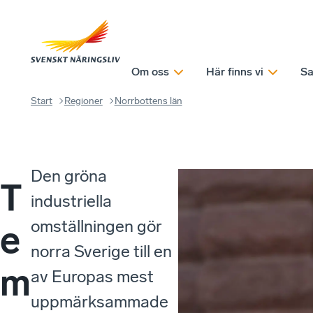
Om oss
Här finns vi
Sa
Start
Regioner
Norrbottens län
Den gröna
T
industriella
omställningen gör
e
norra Sverige till en
m
av Europas mest
uppmärksammade