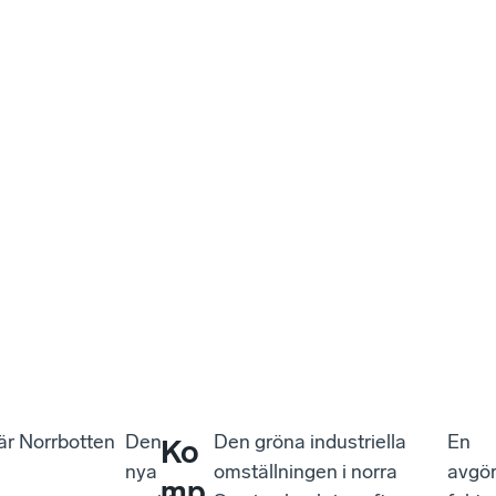
 är Norrbotten
Den
Den gröna industriella
En
Ko
nya
omställningen i norra
avgö
mp