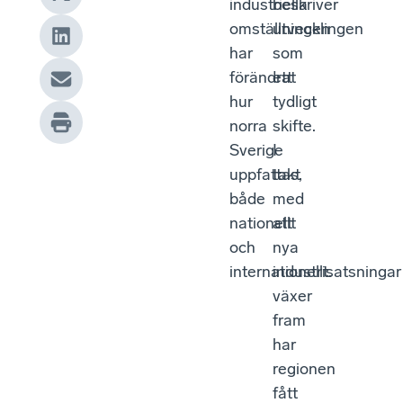
industriella
beskriver
omställningen
utvecklingen
har
som
förändrat
ett
hur
tydligt
norra
skifte.
Sverige
I
uppfattas,
takt
både
med
nationellt
att
och
nya
internationellt.
industrisatsningar
växer
fram
har
regionen
fått