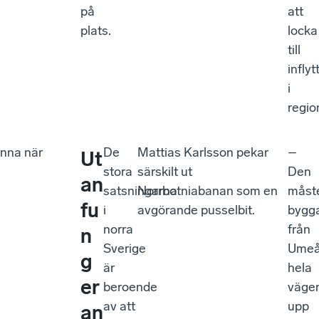
på
att
plats.
locka
till
inflyt
i
regio
anna när
De
Mattias Karlsson pekar
–
Ut
stora
särskilt ut
Den
an
satsningarna
Norrbotniabanan som en
måst
fu
i
avgörande pusselbit.
bygg
norra
från
n
Sverige
Ume
g
är
hela
er
beroende
väge
av att
upp
an