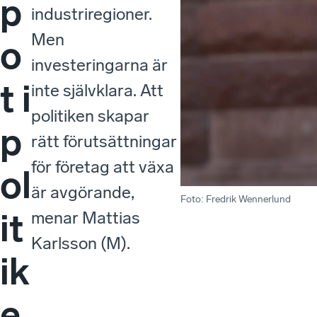
p
industriregioner.
Men
o
investeringarna är
t i
inte självklara. Att
politiken skapar
p
rätt förutsättningar
för företag att växa
ol
är avgörande,
Foto
:
Fredrik Wennerlund
it
menar Mattias
Karlsson (M).
ik
e