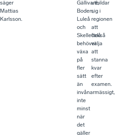
säger
Gällivare,
utbildar
Mattias
Boden,
sig i
Karlsson.
Luleå
regionen
och
att
Skellefteå
också
behöver
välja
växa
att
på
stanna
fler
kvar
sätt
efter
än
examen.
invånarmässigt,
inte
minst
när
det
gäller