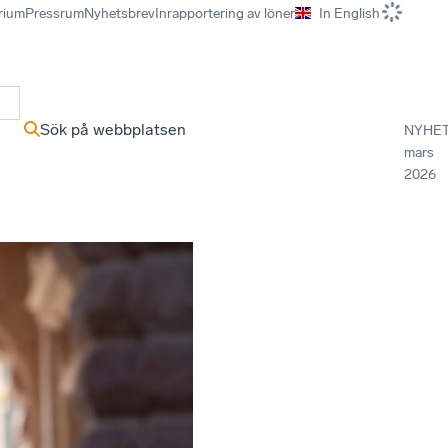
rium
Pressrum
Nyhetsbrev
Inrapportering av löner
In English
r
Sök på webbplatsen
NYHE
mars
2026