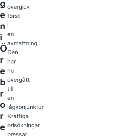
g
övergick
e
först
n
i
en
i
avmattning.
Ö
Den
r
har
e
nu
övergått
b
till
r
en
o
lågkonjunktur.
r
Kraftiga
prisökningar
e
pressar