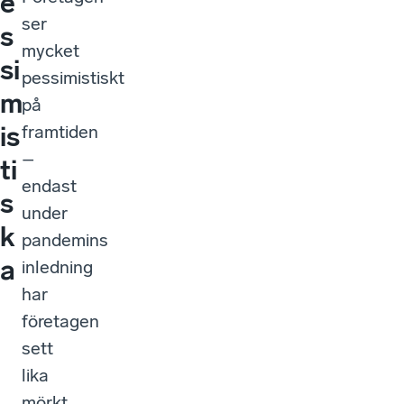
e
ser
s
mycket
si
pessimistiskt
m
på
is
framtiden
–
ti
endast
s
under
k
pandemins
a
inledning
har
företagen
sett
lika
mörkt