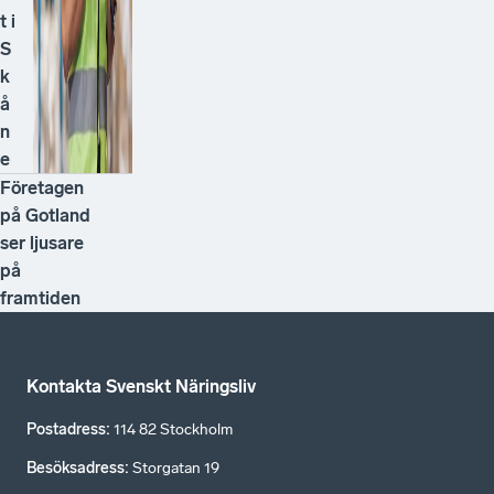
t i
S
k
å
n
e
Företagen
på Gotland
ser ljusare
på
framtiden
Kontakta Svenskt Näringsliv
Postadress
:
114 82 Stockholm
Besöksadress
:
Storgatan 19