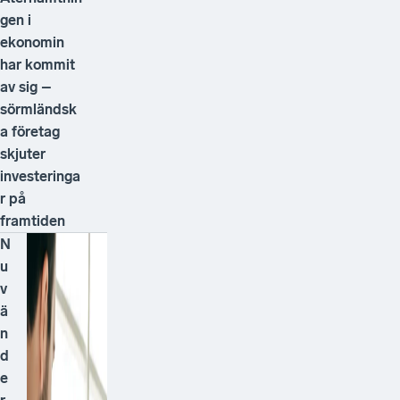
gen i
ekonomin
har kommit
av sig –
sörmländsk
a företag
skjuter
investeringa
r på
framtiden
N
u
v
ä
n
d
e