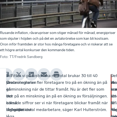
Rusande inflation, råvarupriser som stiger månad för månad, energipriser
som skjuter i höjden och på det en avtalsrörelse som kan bli kostsam.
Oron inför framtiden är stor hos många företagare och vi riskerar att se
ett högre antal konkurser den kommande tiden.
Foto
:
TT/Fredrik Sandberg
–
För
– Tittar vi på historiska nettotal brukar 30 till 40
De
–
–
Vi
Örebroregionen
procentenheter fler företagare tro på en ökning än på
sto
Vi
Jus
går
är
en minskning när de tittar framåt. Nu är det fler som
or
ko
kra
in
det
tror på en minskning än på en ökning av försäljningen.
är
att
lön
en
också
Liknade siffror ser vi när företagare blickar framåt när
inf
få
är
lågkonjunktur
historiskt
det gäller antal medarbetare, säger Karl Hulterström.
Pa
lev
nå
–
låga
oc
me
för