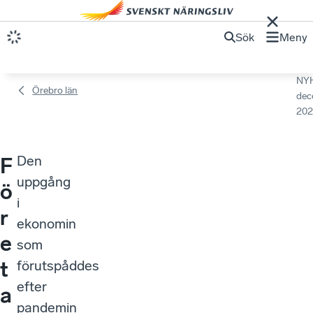
Sök
Meny
NY
Örebro län
dec
202
Den
F
uppgång
ö
i
r
ekonomin
e
som
t
förutspåddes
efter
a
pandemin