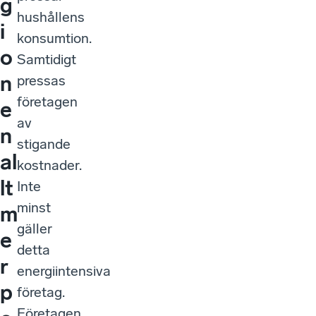
g
hushållens
i
konsumtion.
o
Samtidigt
n
pressas
företagen
e
av
n
stigande
al
kostnader.
lt
Inte
minst
m
gäller
e
detta
r
energiintensiva
p
företag.
Företagen