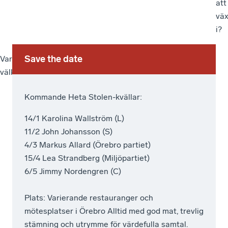
att
vä
i?
Save the date
Varmt
välkommen!
Kommande Heta Stolen-kvällar:
14/1 Karolina Wallström (L)
11/2 John Johansson (S)
4/3 Markus Allard (Örebro partiet)
15/4 Lea Strandberg (Miljöpartiet)
6/5 Jimmy Nordengren (C)
Plats: Varierande restauranger och
mötesplatser i Örebro Alltid med god mat, trevlig
stämning och utrymme för värdefulla samtal.