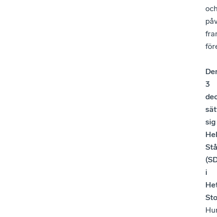
oc
på
fra
för
De
3
de
sät
sig
He
Stå
(SD
i
He
Sto
Hu