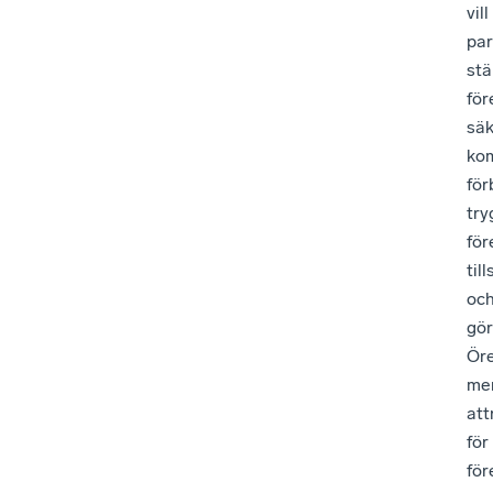
vill
par
stä
för
säk
kom
för
try
för
til
oc
gö
Ör
me
att
för
för