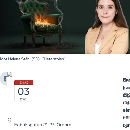
Möt Helena Ståhl (SD) i ”Heta stolen”
Un
Kvä
En
DEC
hö
ger
kvä
03
20
dig
för
2025
oc
Ch
dig
vå
att
so
20
mö
är
Fabriksgatan 21-23, Örebro
bju
oc
nyf