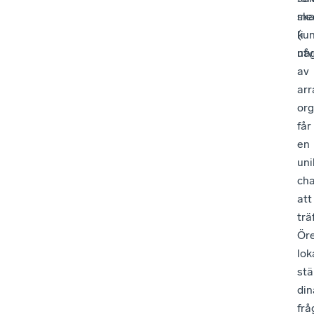
me
sk
(i
ku
nå
utv
av
arr
org
får
en
uni
ch
att
trä
Ör
lok
stä
din
frå