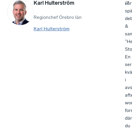
Karl Hulterström
vår
i?
sp
Regionchef Örebro län
deb
&
Karl Hulterström
sam
”H
Sto
En
ser
kvä
i
avs
aft
wor
for
där
du