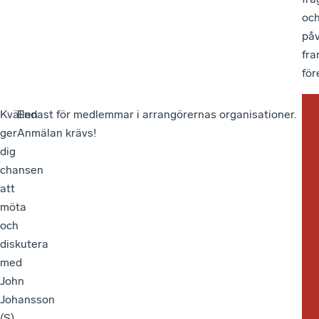
oc
på
fra
för
Kvällen
Endast för medlemmar i arrangörernas organisationer.
ger
Anmälan krävs!
dig
chansen
att
möta
och
diskutera
med
John
Johansson
(S)