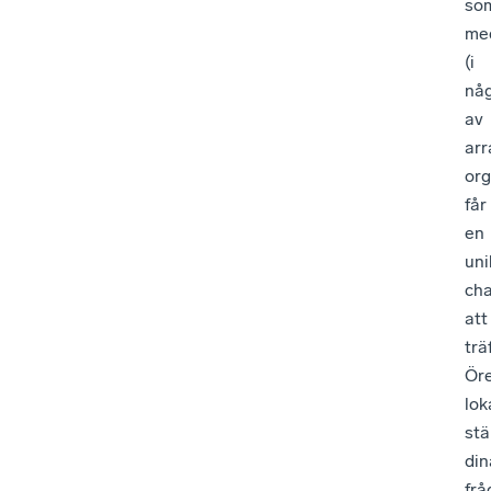
so
me
(i
nå
av
arr
org
får
en
uni
ch
att
trä
Ör
lok
stä
din
frå