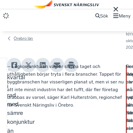
Sök
Meny
NY
Örebro län
okt
202
– Lågkonjunkturen vägrar släppa taget och
Se
–
De
Tolv
L
uthålligheten börjar tryta i flera branscher. Tappet för
tid
Re
sv
kvartal
å
byggbranschen har visserligen planat ut, men vi ser nu
har
har
utv
i
att inte minst industrin har det tufft, där fler företag
vi
må
mä
g
rad
drabbas av varsel, säger Karl Hulterström, regionchef
tyv
ex
tyd
k
med
för Svenskt Näringsliv i Örebro.
set
för
på
o
sämre
fle
Nä
ar
stö
han
Arb
konjunktur
nj
var
väx
se
än