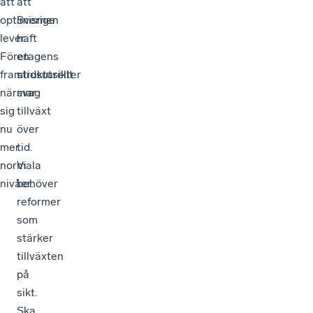
att
att
optimismen
Sverige
lever.
haft
Företagens
en
framtidsutsikter
strukturellt
närmar
svag
sig
tillväxt
nu
över
mer
tid.
normala
Vi
nivåer.
behöver
reformer
som
stärker
tillväxten
på
sikt.
Ska