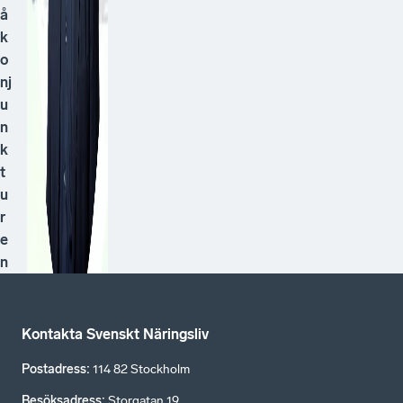
å
k
o
nj
u
n
k
t
u
r
e
n
Kontakta Svenskt Näringsliv
Postadress
:
114 82 Stockholm
Besöksadress
:
Storgatan 19