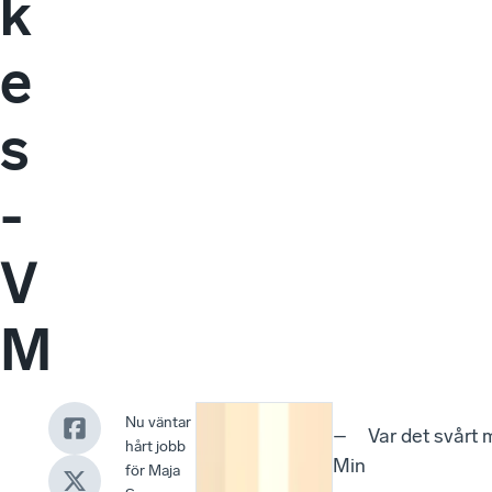
k
e
s
-
V
M
Nu väntar
–
Var det svårt
hårt jobb
Min
för Maja