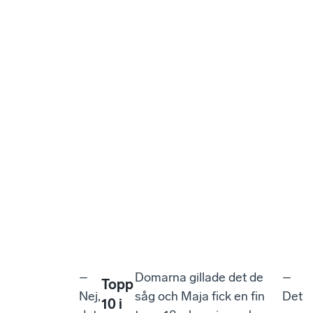
–
Domarna gillade det de
–
Topp
Nej,
såg och Maja fick en fin
Det
10 i