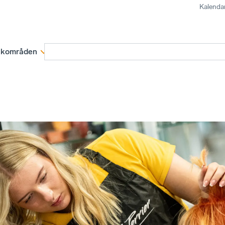
Kalenda
kområden
Medlemskap
Rapporter och remissva