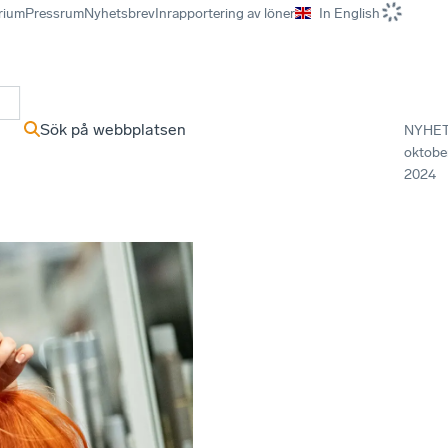
rium
Pressrum
Nyhetsbrev
Inrapportering av löner
In English
r
Sök på webbplatsen
NYHE
oktobe
2024