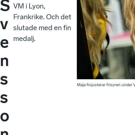
S
VM i Lyon,
Frankrike. Och det
v
slutade med en fin
e
medalj.
n
s
Maja finjusterar frisyren under 
s
o
n