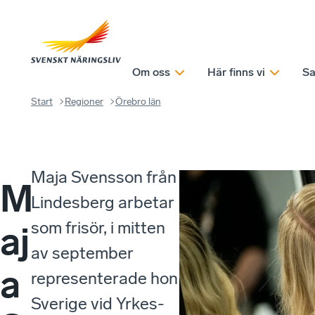
Om oss
Här finns vi
Sa
Start
Regioner
Örebro län
Maja Svensson från
M
Lindesberg arbetar
som frisör, i mitten
aj
av september
a
representerade hon
Sverige vid Yrkes-