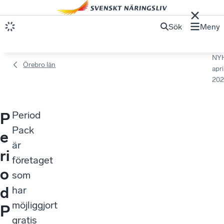
Sök
Meny
NY
Örebro län
apri
202
Period
P
Pack
e
är
ri
företaget
o
som
d
har
möjliggjort
P
gratis