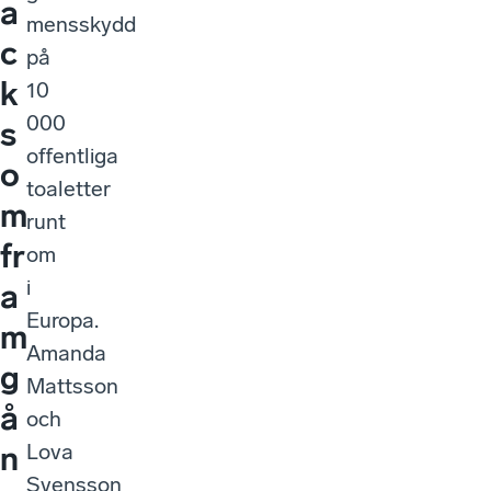
a
mensskydd
c
på
k
10
000
s
offentliga
o
toaletter
m
runt
fr
om
i
a
Europa.
m
Amanda
g
Mattsson
å
och
Lova
n
Svensson