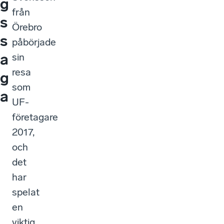
g
från
s
Örebro
s
påbörjade
a
sin
resa
g
som
a
UF-
företagare
2017,
och
det
har
spelat
en
viktig