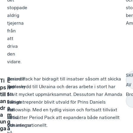
stoppade
sto
aldrig
ber
tjejerna
Am
från
att
driva
den
vidare.
SK
Amanda
–
Period Pack har bidragit till insatser såsom att skicka
Ti
E
AV
upplever
Det
mensskydd till Ukraina och deras arbete i stort har
ps
n
till
f
att
är
blivit mycket uppmärksammat. Dessutom har Amanda
Br
an
r
många
viktigt
som entreprenör blivit utvald för Prins Daniels
dr
a
kan
att
Fellowship. Med en tydlig vision och fortsatt tillväxt
a
m
se
alltid
fortsätter Period Pack att expandera både nationellt
un
g
utmaningar
tro
och internationellt.
ga
å
i
på