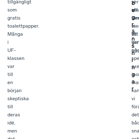
tillgängligt
ser
vi
b
e
som
sto
vill.
g
gratis
för
O
r
toalettpapper.
me
vi
ä
Många
att
vill
n
i
var
ge
s
UF-
ege
nå
n
klassen
spe
i
var
ex
n
g
till
in
a
en
mar
r
början
ka
skeptiska
vi
till
för
deras
det
idé,
bå
men
sn
det
oc