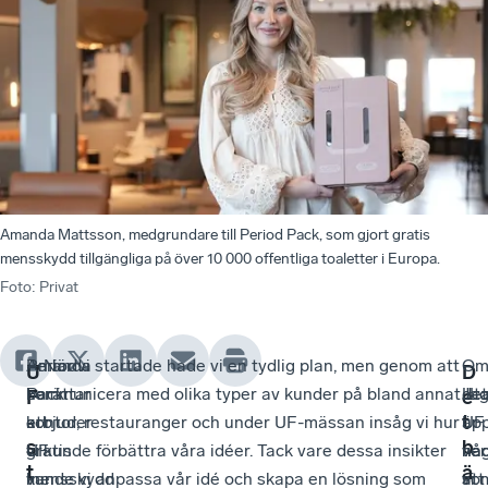
Amanda Mattsson, medgrundare till Period Pack, som gjort gratis
mensskydd tillgängliga på över 10 000 offentliga toaletter i Europa.
Foto
:
Privat
Period
Amanda
– När vi startade hade vi en tydlig plan, men genom att
–
O
–
U
D
Pack
berättar
kommunicera med olika typer av kunder på bland annat
Ut
det
Ja
F
e
-
t
erbjuder
att
kontor, restauranger och under UF-mässan insåg vi hur
UF
är
upp
s
b
gratis
UF
vi kunde förbättra våra idéer. Tack vare dessa insikter
ha
nå
ver
t
ä
mensskydd
var
kunde vi anpassa vår idé och skapa en lösning som
vi
so
att