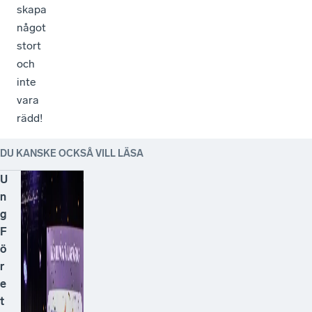
skapa
något
stort
och
inte
vara
rädd!
DU KANSKE OCKSÅ VILL LÄSA
U
n
g
F
ö
r
e
t