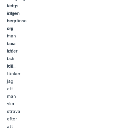
och
längs
inte
vägen
begränsa
men
sig
om
i
man
sina
har
idéer
en
och
bra
mål.
idé,
tänker
jag
att
man
ska
sträva
efter
att