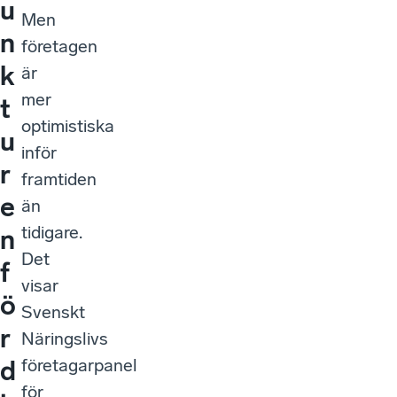
u
Men
n
företagen
k
är
mer
t
optimistiska
u
inför
r
framtiden
e
än
tidigare.
n
Det
f
visar
ö
Svenskt
r
Näringslivs
företagarpanel
d
för