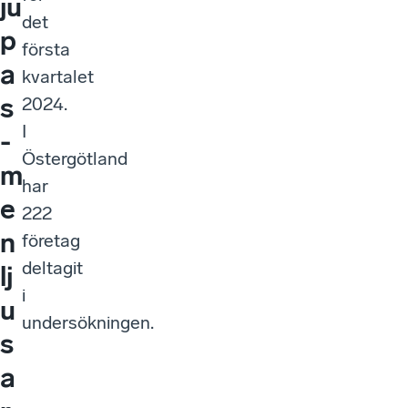
ju
det
p
första
a
kvartalet
s
2024.
I
-
Östergötland
m
har
e
222
n
företag
deltagit
lj
i
u
undersökningen.
s
a