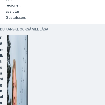
regioner,
avslutar
Gustafsson.
DU KANSKE OCKSÅ VILL LÄSA
F
ö
rs
ik
ti
g
a
si
g
n
al
e