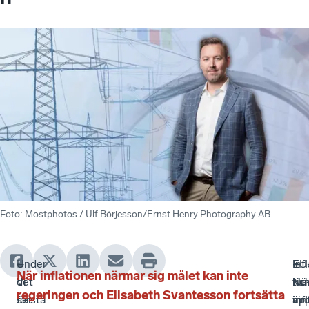
Foto
:
Mostphotos / Ulf Börjesson/Ernst Henry Photography AB
–
Under
Inf
–
EU
–
När inflationen närmar sig målet kan inte
Vi
det
tic
Nä
ko
Nu
regeringen och Elisabeth Svantesson fortsätta
ser
första
up
inf
vin
är