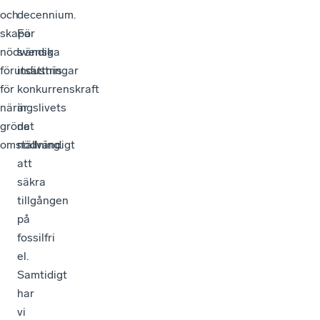
och
decennium.
skapa
För
nödvändiga
svensk
förutsättningar
industris
för
konkurrenskraft
näringslivets
är
gröna
det
omställning.
nödvändigt
att
säkra
tillgången
på
fossilfri
el.
Samtidigt
har
vi