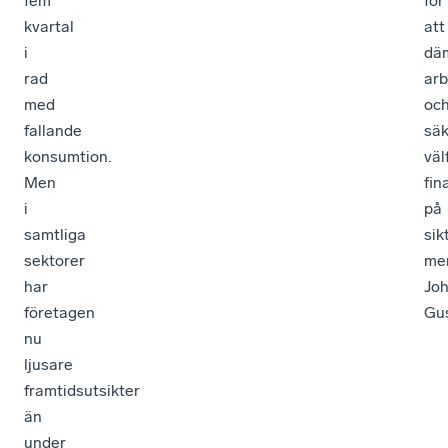
fem
för
kvartal
att
i
dä
rad
arb
med
oc
fallande
säk
konsumtion.
väl
Men
fin
i
på
samtliga
sikt
sektorer
me
har
Jo
företagen
Gus
nu
ljusare
framtidsutsikter
än
under