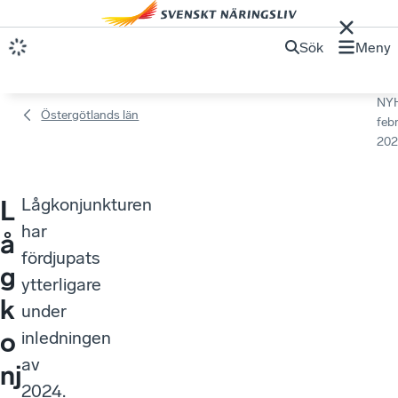
Sök
Meny
NY
Östergötlands län
febr
202
Lågkonjunkturen
L
har
å
fördjupats
g
ytterligare
k
under
o
inledningen
av
nj
2024.