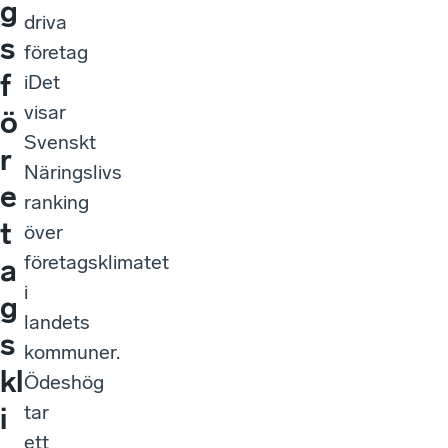
g
driva
s
företag
f
iDet
visar
ö
Svenskt
r
Näringslivs
e
ranking
t
över
företagsklimatet
a
i
g
landets
s
kommuner.
kl
Ödeshög
tar
i
ett