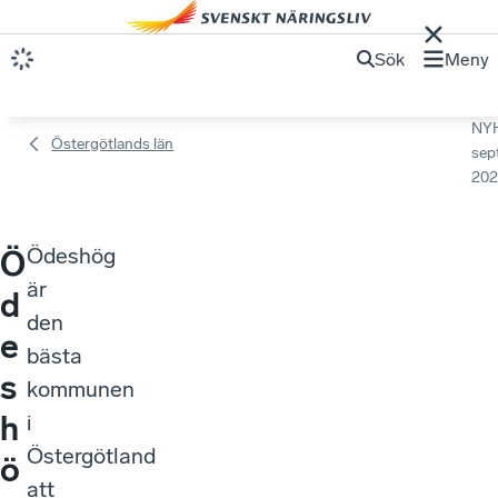
Sök
Meny
NY
Östergötlands län
sep
202
Ödeshög
Ö
är
d
den
e
bästa
s
kommunen
h
i
Östergötland
ö
att