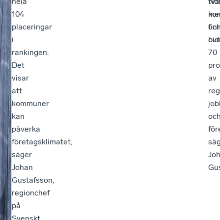
hela
två
No
104
ko
me
placeringar
fin
oc
i
öve
bid
rankingen.
70
Det
pro
visar
av
att
reg
kommuner
job
kan
oc
påverka
för
företagsklimatet,
sä
säger
Jo
Johan
Gus
Gustafsson,
regionchef
på
Svenskt