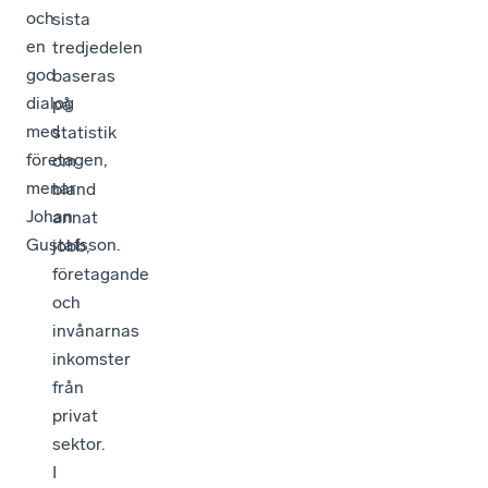
och
sista
en
tredjedelen
god
baseras
dialog
på
med
statistik
företagen,
om
menar
bland
Johan
annat
Gustafsson.
jobb,
företagande
och
invånarnas
inkomster
från
privat
sektor.
I