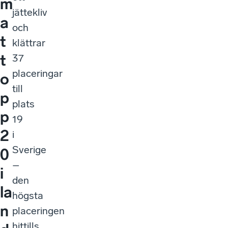
m
jättekliv
a
och
t
klättrar
t
37
placeringar
o
till
p
plats
p
19
2
i
Sverige
0
–
i
den
la
högsta
n
placeringen
hittills.