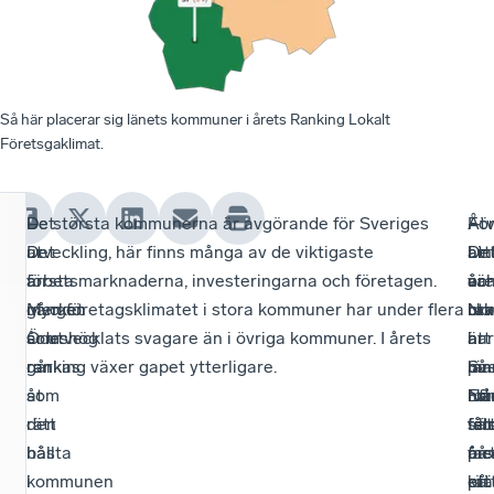
Så här placerar sig länets kommuner i årets Ranking Lokalt
Företsgaklimat.
–
Det
De största kommunerna är avgörande för Sveriges
–
Fö
Åtv
–
Det
är
utveckling, här finns många av de viktigaste
Lin
att
är
De
är
första
arbetsmarknaderna, investeringarna och företagen.
oc
vä
åre
är
mycket
gången
Men företagsklimatet i stora kommuner har under flera
No
utv
rak
bra
som
Ödeshög
år utvecklats svagare än i övriga kommuner. I årets
är
har
i
att
går
rankas
ranking växer gapet ytterligare.
på
Sv
län
ma
åt
som
må
När
Eft
har
rätt
den
sät
til
fe
fåt
håll
bästa
på
me
års
far
i
kommunen
rät
ett
krä
på