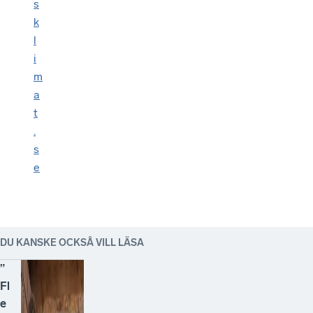
s
k
l
i
m
a
t
.
s
e
DU KANSKE OCKSÅ VILL LÄSA
”
Fl
e