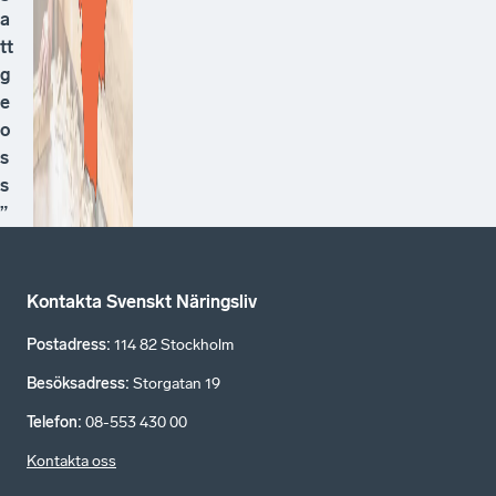
a
tt
g
e
o
s
s
”
Kontakta Svenskt Näringsliv
Postadress
:
114 82 Stockholm
Besöksadress
:
Storgatan 19
Telefon
:
08-553 430 00
Kontakta oss