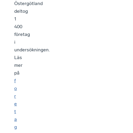
Östergötland
deltog
1
400
företag
i
undersökningen.
Läs
mer
på
f
o
r
e
t
a
g