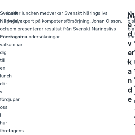
Svenskt
Under lunchen medverkar Svenskt Näringslivs
Vi
M
Näringsliv
policyexpert på kompetensförsörjning,
Johan Olsson
,
dis
e
och
som presenterar resultat från Svenskt Näringslivs
bla
d
Företagarna
senaste undersökningar.
ann
v
välkomnar
er
dig
till
k
en
a
lunch
n
där
d
vi
e
fördjupar
oss
i
hur
företagens