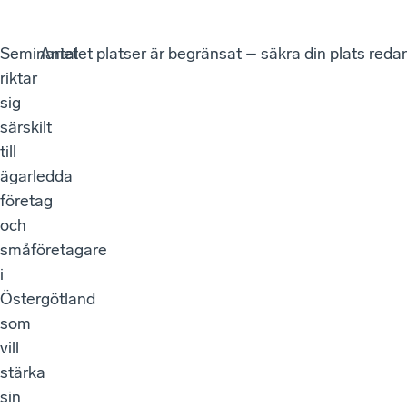
Seminariet
Antalet platser är begränsat – säkra din plats redan
riktar
sig
särskilt
till
ägarledda
företag
och
småföretagare
i
Östergötland
som
vill
stärka
sin