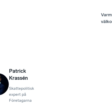
Varm
välk
Patrick
Krassén
Skattepolitisk
expert på
Företagarna