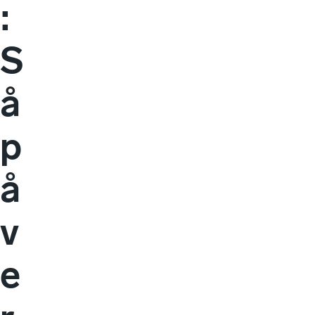
:
S
å
p
å
v
e