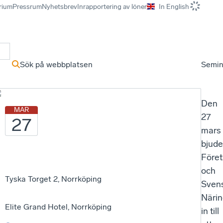
rium
Pressrum
Nyhetsbrev
Inrapportering av löner
In English
r
Sök på webbplatsen
Semin
Den
MAR
27
27
mars
bjude
Före
och
Tyska Torget 2, Norrköping
Sven
Närin
Elite Grand Hotel, Norrköping
in till