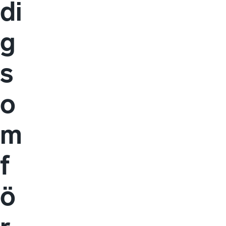
di
g
s
o
m
f
ö