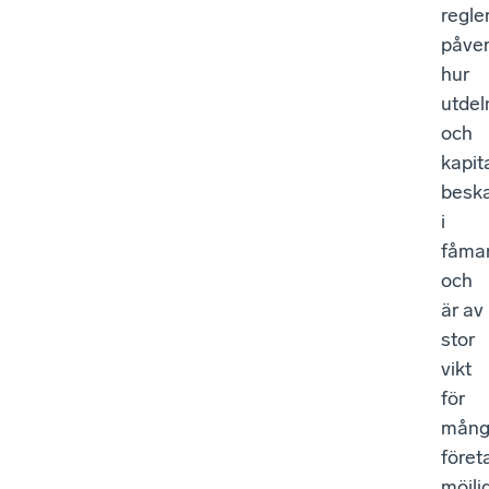
regle
påver
hur
utdel
och
kapit
beska
i
fåma
och
är av
stor
vikt
för
mång
föret
möjli