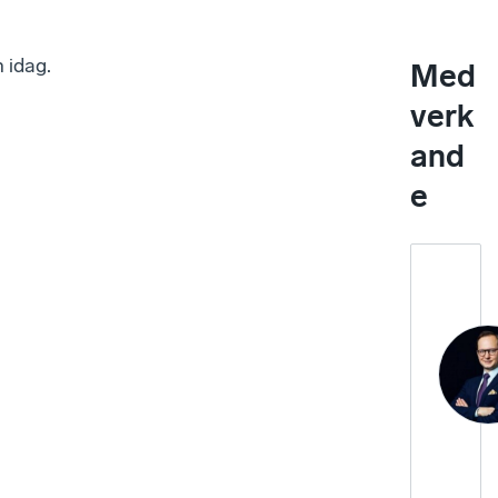
 idag.
Med
verk
and
e