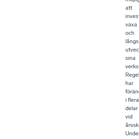
att
inves
växa
och
långs
utvec
sina
verks
Regel
har
förän
i flera
delar
vid
årsski
Unde