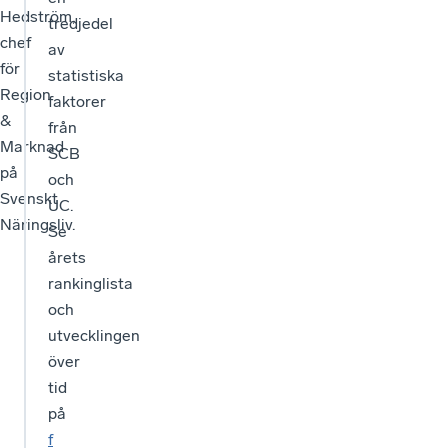
Hedström,
tredjedel
chef
av
för
statistiska
Region
faktorer
&
från
Marknad
SCB
på
och
Svenskt
UC.
Näringsliv.
Se
årets
rankinglista
och
utvecklingen
över
tid
på
f