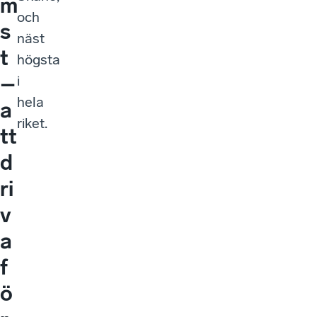
m
och
s
näst
t
högsta
–
i
hela
a
riket.
tt
d
ri
v
a
f
ö