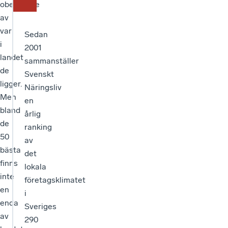
Landskrona
26
+9
oberoende
av
Båstad
27
-7
var
Sedan
Lomma
54
-8
i
2001
landet
sammanställer
Kävlinge
59
-15
de
Svenskt
ligger.
Östra
Näringsliv
65
+8
Göinge
Men
en
bland
årlig
Ystad
82
-1
de
ranking
50
Åstorp
85
+41
av
bästa
det
Hörby
96
-22
finns
lokala
inte
Lund
företagsklimatet
98
-20
en
i
Osby
101
+13
enda
Sveriges
av
290
Eslöv
103
+80