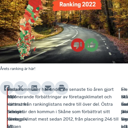
Årets ranking är här!
Sedan
–
Flera kommuner har under de senaste tio åren gjort
–
Fle
–
En
2001
Alla
imponerande förbättringar av företagsklimatet och
I
sk
Sta
utb
har
kommuner
klättrat från rankinglistans nedre till över del. Östra
Ös
ko
har
öve
Svenskt
behöver
Göinge är den kommun i Skåne som förbättrat sitt
Gö
pla
job
lan
Näringsliv
värna
företagsklimat mest sedan 2012, från placering 246 till
fin
sig
län
vis
årligen
sitt
65.
ett
hö
oc
att