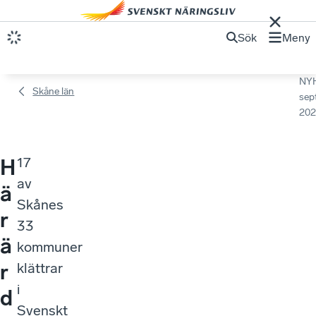
Sök
Meny
NY
Skåne län
sep
202
17
H
av
ä
Skånes
r
33
ä
kommuner
r
klättrar
i
d
Svenskt