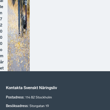
ål
le
n
7
2
0
0
0
o
m
år
et
Kontakta Svenskt Näringsliv
Postadress
:
114 82 Stockholm
Besöksadress
:
Storgatan 19