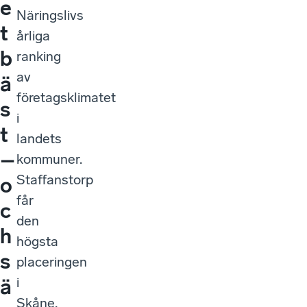
e
Näringslivs
t
årliga
b
ranking
av
ä
företagsklimatet
s
i
t
landets
–
kommuner.
Staffanstorp
o
får
c
den
h
högsta
s
placeringen
i
ä
Skåne,