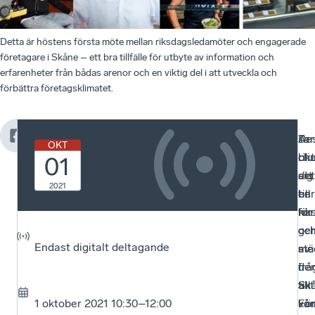
Detta är höstens första möte mellan riksdagsledamöter och engagerade
företagare i Skåne – ett bra tillfälle för utbyte av information och
erfarenheter från bådas arenor och en viktig del i att utveckla och
förbättra företagsklimatet.
Ta
De
Ar
OKT
ch
blir
rik
01
att
det
sig
2021
ber
en
till
för
kor
rik
oc
ge
oc
Endast digitalt deltagande
stä
av
me
frå
de
i
till
akt
Skå
1 oktober 2021 10:30–12:00
vår
ko
Fö