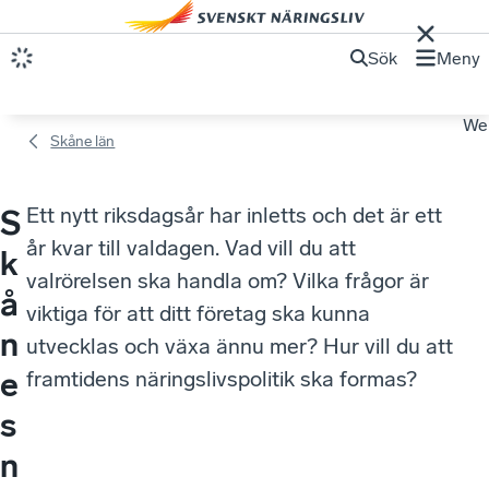
Sök
Meny
We
Skåne län
Ett nytt riksdagsår har inletts och det är ett
S
år kvar till valdagen. Vad vill du att
k
valrörelsen ska handla om? Vilka frågor är
å
viktiga för att ditt företag ska kunna
n
utvecklas och växa ännu mer? Hur vill du att
e
framtidens näringslivspolitik ska formas?
s
n