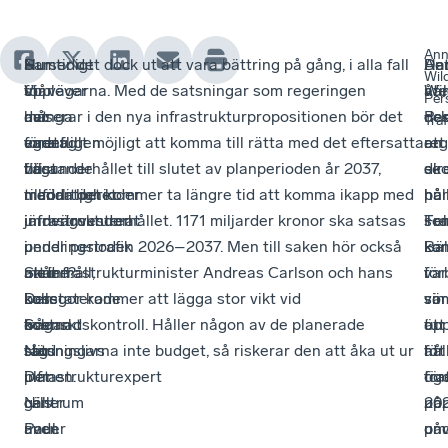
Ann
Hur
–
Samtidigt
Nu ser det dock ut att vara bättring på gång, i alla fall
De
Ha
An
Wil
står
Vi
upplever
för vägarna. Med de satsningar som regeringen
åte
nä
Wil
Per
det
har
många
aviserar i den nya infrastrukturpropositionen bör det
de
oc
Per
Traf
egentligen
under
företag
vara fullt möjligt att komma till rätta med det eftersatta
att
en
reg
till
flera
bristande
vägunderhållet till slutet av planperioden år 2037,
se
ek
dir
med
mandatperioder
tillförlitlighet
medan det kommer ta längre tid att komma ikapp med
hur
hål
på
infrastrukturen
underinvesterat
i
järnvägsunderhållet. 1171 miljarder kronor ska satsas
Fe
so
Tra
i
i
pendlingstrafik
under perioden 2026–2037. Men till saken hör också
Bäl
ka
ko
Skåne?
underhåll,
med
att infrastrukturminister Andreas Carlson och hans
för
var
i
Den
konstaterade
buss
kollegor kommer att lägga stor vikt vid
so
vär
sin
frågan
Svenskt
och
kostnadskontroll. Håller någon av de planerade
öp
att
tur
stod
Näringslivs
tåg.
satsningarna inte budget, så riskerar den att åka ut ur
för
hål
att
i
infrastrukturexpert
Det
planen.
tra
ög
för
centrum
Nils
gäller
202
på:
upp
under
Paul.
även
påv
un
om