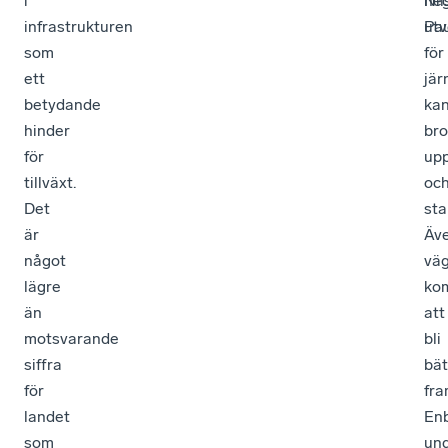
i
Nil
neg
infrastrukturen
Pau
utv
som
för
ett
jär
betydande
ka
hinder
br
för
up
tillväxt.
oc
Det
sta
är
Äv
något
vä
lägre
ko
än
att
motsvarande
bli
siffra
bät
för
fra
landet
En
som
un