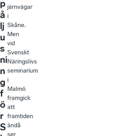
p
järnvägar
å
i
lj
Skåne.
Men
u
vid
s
Svenskt
ni
Näringslivs
n
seminarium
i
g
Malmö
f
framgick
ö
att
r
framtiden
ändå
S
ser