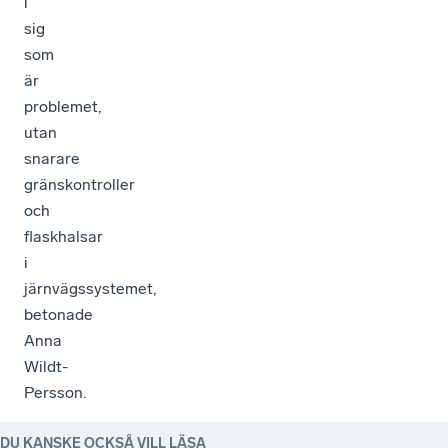
i
sig
som
är
problemet,
utan
snarare
gränskontroller
och
flaskhalsar
i
järnvägssystemet,
betonade
Anna
Wildt-
Persson.
DU KANSKE OCKSÅ VILL LÄSA