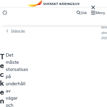
Sök
Meny
NY
Skåne län
okt
202
Det
T
måste
e
storsatsas
c
på
k
underhåll
e
av
vägar
n
och