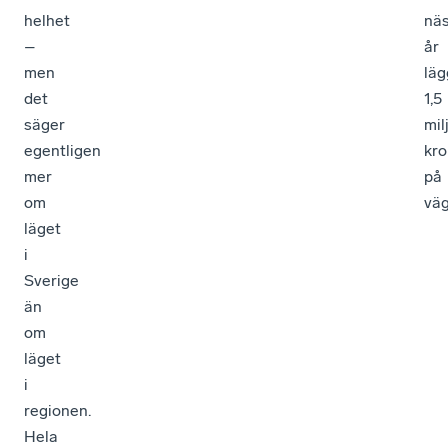
helhet
nä
–
år
men
läg
det
1,5
säger
mil
egentligen
kro
mer
på
om
väg
läget
i
Sverige
än
om
läget
i
regionen.
Hela