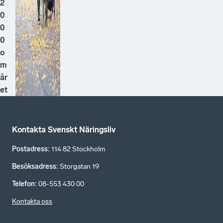
2
0
0
0
o
m
år
et
Kontakta Svenskt Näringsliv
Postadress
:
114 82 Stockholm
Besöksadress
:
Storgatan 19
Telefon
:
08-553 430 00
Kontakta oss