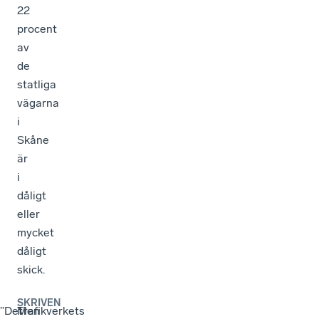
22
procent
av
de
statliga
vägarna
i
Skåne
är
i
dåligt
eller
mycket
dåligt
skick.
SKRIVEN
”Det
Men
Trafikverkets