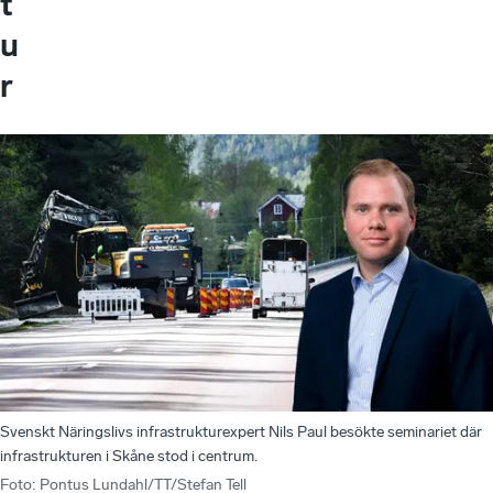
t
u
r
Svenskt Näringslivs infrastrukturexpert Nils Paul besökte seminariet där
infrastrukturen i Skåne stod i centrum.
Foto
:
Pontus Lundahl/TT/Stefan Tell