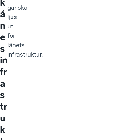
k
ganska
å
ljus
n
ut
e
för
länets
s
infrastruktur.
in
fr
a
s
tr
u
k