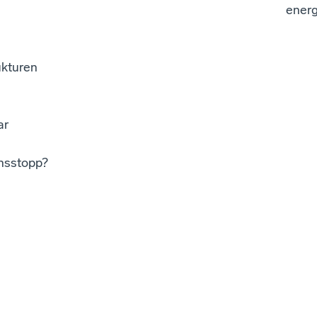
energ
ukturen
ar
nsstopp?