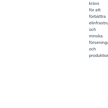
krävs
för att
förbättra
elinfrastr
och
minska
försening
och
produktio