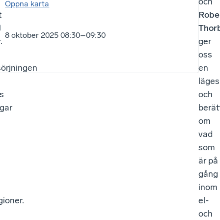
och
Öppna karta
t
Robe
Thor
8 oktober 2025 08:30–09:30
.
ger
oss
sörjningen
en
läges
s
och
ngar
berät
om
vad
som
är på
gång
inom
gioner.
el-
och