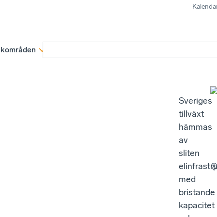
Kalenda
kområden
Medlemskap
Rapporter och remissva
Sveriges
tillväxt
hämmas
av
sliten
elinfrastr
med
bristande
kapacitet