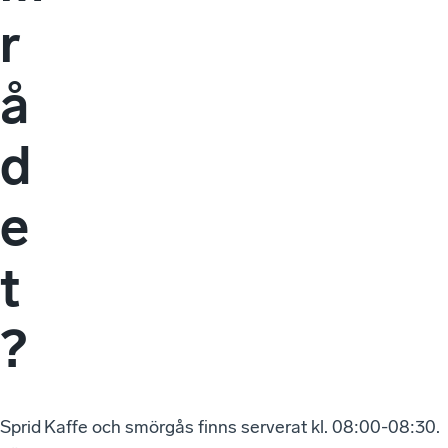
r
å
d
e
t
?
Sprid
Kaffe och smörgås finns serverat kl. 08:00-08:30.