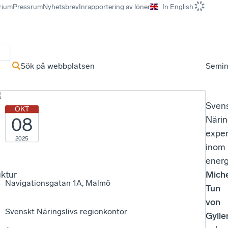
rium
Pressrum
Nyhetsbrev
Inrapportering av löner
In English
r
Sök på webbplatsen
Semin
Sven
OKT
08
Närin
exper
2025
inom
energ
uktur
Miche
Navigationsgatan 1A, Malmö
Tun
von
Svenskt Näringslivs regionkontor
Gyll