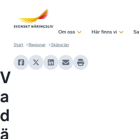
Om oss
Här finns vi
Sa
Start
Regioner
Skåne län
V
a
d
ä