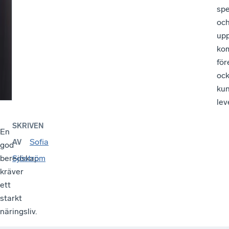
spe
oc
upp
ko
för
oc
ku
lev
SKRIVEN
En
Sofia
AV
god
beredskap
Sjöström
kräver
ett
starkt
näringsliv.