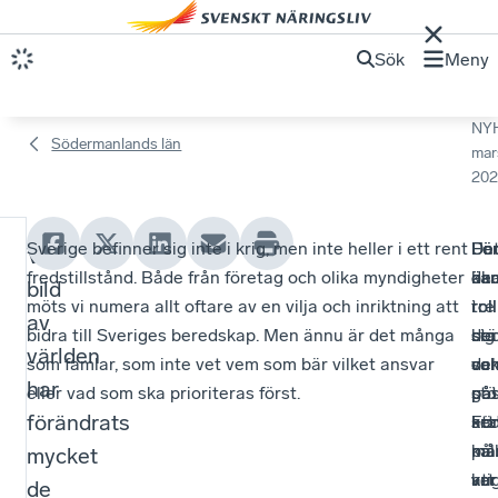
Sök
Meny
NY
Södermanlands län
mar
202
Sverige befinner sig inte i krig, men inte heller i ett rent
Un
Fö
De
Fö
Vår
E
fredstillstånd. Både från företag och olika myndigheter
de
än
ka
ök
bild
n
möts vi numera allt oftare av en vilja och inriktning att
tre
roll
i
roll
av
bidra till Sveriges beredskap. Men ännu är det många
dec
ber
sig
stä
g
världen
som famlar, som inte vet vem som bär vilket ansvar
so
del
var
oc
o
har
eller vad som ska prioriteras först.
gåt
på
pos
stö
d
förändrats
se
att
Fö
kra
kal
må
må
på
mycket
b
kri
ve
var
att
de