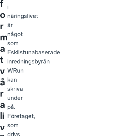
f
i
o
näringslivet
r
är
något
m
som
a
Eskilstunabaserade
t
inredningsbyrån
v
WRun
kan
å
skriva
r
under
a
på.
li
Företaget,
som
v
drivs