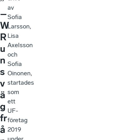
”
av
–
Sofia
W
Larsson,
R
Lisa
Axelsson
u
och
n
Sofia
s
Oinonen,
v
startades
som
ä
ett
g
UF-
fr
företag
å
2019
under