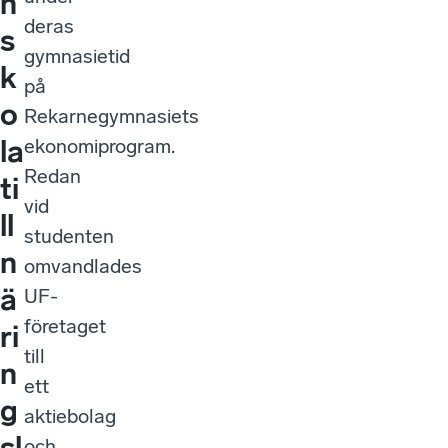
n
deras
s
gymnasietid
k
på
o
Rekarnegymnasiets
la
ekonomiprogram.
Redan
ti
vid
ll
studenten
n
omvandlades
ä
UF-
företaget
ri
till
n
ett
g
aktiebolag
sl
och