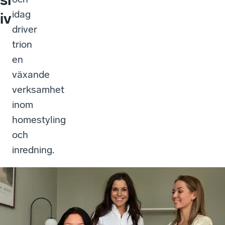
idag
iv
driver
trion
en
växande
verksamhet
inom
homestyling
och
inredning.