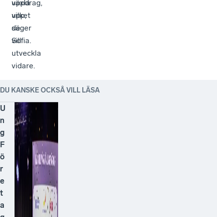
uppdrag,
växla
vilket
upp,
de
säger
vill
Sofia.
utveckla
vidare.
DU KANSKE OCKSÅ VILL LÄSA
U
n
g
F
ö
r
e
t
a