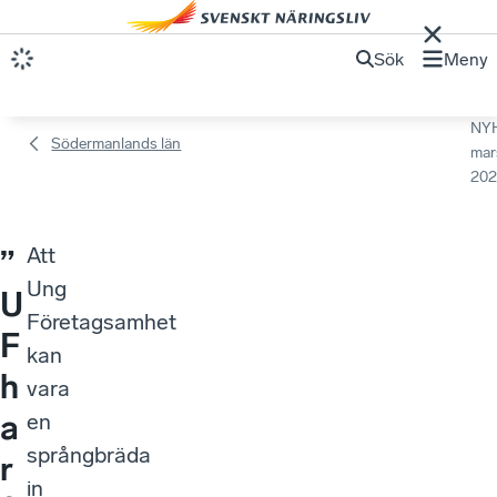
Sök
Meny
NY
Södermanlands län
mar
202
Att
”
Ung
U
Företagsamhet
F
kan
h
vara
a
en
språngbräda
r
in