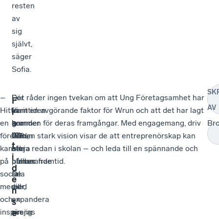
resten
av
sig
självt,
säger
Sofia.
SK
–
För
–
Det råder ingen tvekan om att Ung Företagsamhet har
F
AV
Hitta
framtiden
Vi
varit en avgörande faktor för Wrun och att det har lagt
r
a
en
har
kommer
grunden för deras framgångar. Med engagemang, driv
Br
m
förebild,
WRun
från
och en stark vision visar de att entreprenörskap kan
t
kanske
stora
ett
börja redan i skolan – och leda till en spännande och
i
på
planer.
utmanande
hållbar framtid.
d
sociala
De
år
e
medier,
vill
med
n
och
expandera
en
s
inspireras
sin
svajig
e