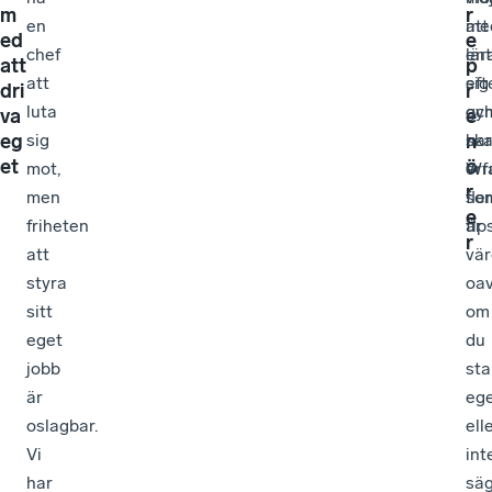
m
r
en
me
att
ed
e
chef
en
lär
att
p
att
eft
sig
dri
r
luta
gy
oc
va
e
eg
n
sig
har
ska
et
ö
mot,
Wr
erf
r
men
fle
so
e
friheten
tips
är
r
att
vär
styra
oav
sitt
om
eget
du
jobb
sta
är
eg
oslagbar.
ell
Vi
int
har
sä