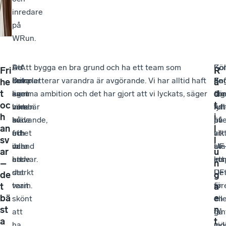
inredare
på
WRun.
Att
–
De
– Att bygga en bra grund och ha ett team som
Fö
–
Kol
Fri
R
driva
Det
betonar
kompletterar varandra är avgörande. Vi har alltid haft
de
En
Sof
he
å
t
d
eget
kan
även
samma ambition och det har gjort att vi lyckats, säger
so
dig
Oi
oc
t
innebär
vara
vikten
hon.
fun
full
lyf
h
i
både
krävande,
av
på
ut
äv
an
l
frihet
och
att
att
i
vik
sv
l
och
ibland
vara
sta
UF
av
ar
u
ansvar.
hade
ett
ett
kur
ins
–
n
det
starkt
UF
De
de
g
varit
team.
för
är
t
a
bä
e
skönt
ell
en
st
n
att
gå
fan
a
t
ha
vid
möj