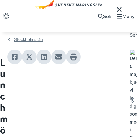
Sök
Meny
Se
Stockholms län
De
L
6
u
ma
bju
n
vi
c
in
h
dig
so
m
me
ö
i