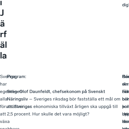
i
dig
J
ä
rf
äl
la
Sverige
Program:
Pa
Gö
Ko
har
–
din
ser
egentligen
Sven-Olof Daunfeldt, chefsekonom på Svenskt
Fö
rös
oc
alla
Näringsliv
– Sveriges riksdag bör fastställa ett mål om
oc
hö
be
förutsättningar
att Sveriges ekonomiska tillväxt årligen ska uppgå till
pol
–
ko
att
2,5 procent. Hur skulle det vara möjligt?
möt
Un
upp
växa
Hu
lu
de
snabbare
röj
har
lok