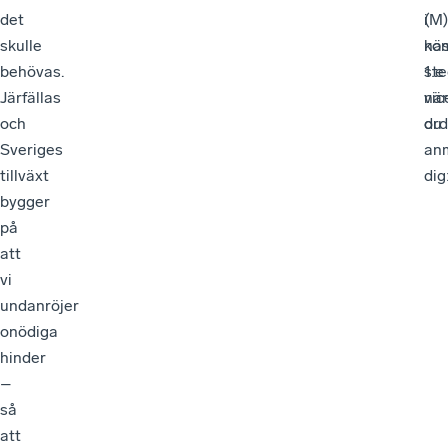
det
(M)
i
skulle
ko
nä
behövas.
1:e
ste
Järfällas
vic
när
och
ord
du
Sveriges
an
tillväxt
dig
bygger
på
att
vi
undanröjer
onödiga
hinder
–
så
att