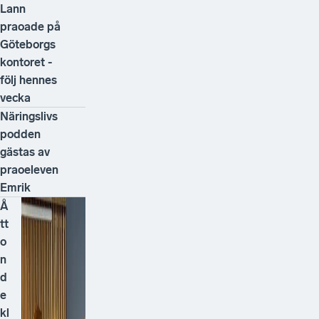
Lann
praoade på
Göteborgs
kontoret -
följ hennes
vecka
Näringslivs
podden
gästas av
praoeleven
Emrik
Å
tt
o
n
d
e
kl