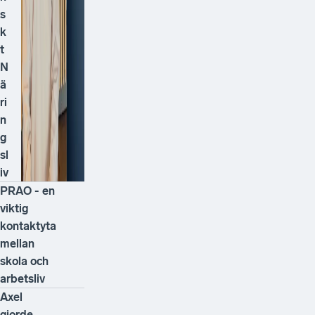
s
k
t
N
ä
ri
n
g
sl
iv
PRAO - en
viktig
kontaktyta
mellan
skola och
arbetsliv
Axel
gjorde