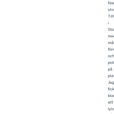
När
sto
Til
i
St
me
må
för
oc
pol
på
pla
Ja
fic
bla
att
lys