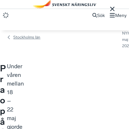
Sök
Meny
NY
Stockholms län
maj
202
Under
P
våren
r
mellan
a
18
o
–
p
22
maj
å
gjorde