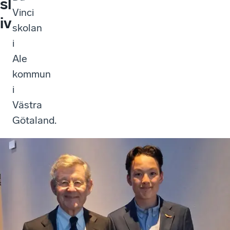
sl
Vinci
iv
skolan
i
Ale
kommun
i
Västra
Götaland.