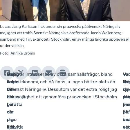
Lucas Jiang Karlsson fick under sin praovecka på Svenskt Näringsliv
möjlighet att träffa Svenskt Näringslivs ordförande Jacob Wallenberg i
samband med Tillväxtmötet i Stockholm, en av många lärorika upplevelser
under veckan.
Foto
:
Annika Bröms
Hej
–
Varför
– Jag är intresserad av olika samhällsfrågor, bland
Var
–
Va
–
Lucas!
Jag
valde
annat ekonomi, och då finns ju ingen bättre plats än
tyc
Ja
har
Väl
Vill
heter
du
Svenskt Näringsliv. Dessutom var det extra roligt jag
du
tyc
du
myc
du
Lucas,
att
fick möjlighet att genomföra praoveckan i Stockholm.
att
pr
var
Ja
berätta
och
göra
pr
är
me
har
om
går
din
är
ett
på
haf
dig
i
prao
vik
fan
un
fle
själv?
åttonde
hos
sät
ve
upp