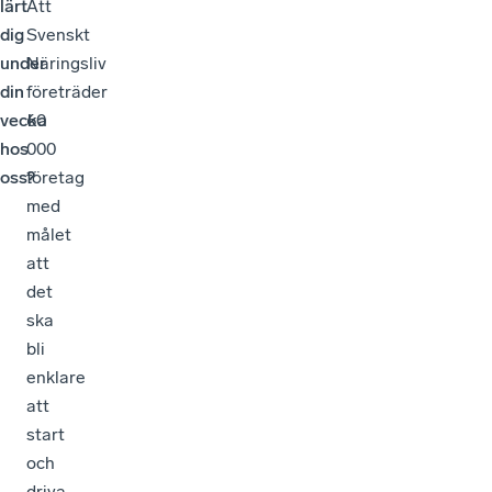
lärt
Att
dig
Svenskt
under
Näringsliv
din
företräder
vecka
60
hos
000
oss?
företag
med
målet
att
det
ska
bli
enklare
att
start
och
driva