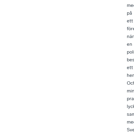
me
på
ett
för
när
en
pol
be
ett
hem
Oc
mi
pr
lyc
sa
me
Sv