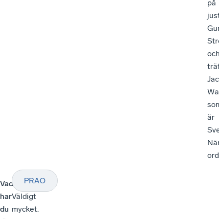
på
jus
Gu
St
oc
trä
Ja
Wa
so
är
Sv
När
ord
PRAO
Vad
–
har
Väldigt
du
mycket.