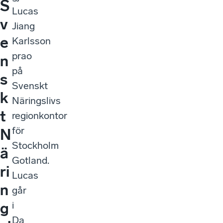
S
Lucas
v
Jiang
e
Karlsson
prao
n
på
s
Svenskt
k
Näringslivs
t
regionkontor
för
N
Stockholm
ä
Gotland.
ri
Lucas
n
går
i
g
Da