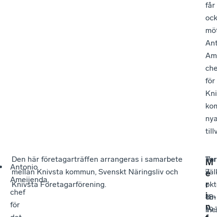
får
oc
mö
An
Ame
che
för
Kni
ko
ny
til
Den här företagarträffen arrangeras i samarbete
To
Va
M
Antonio
mellan Knivsta kommun, Svenskt Näringsliv och
7
vä
e
Ameijenda,
r
Knivsta Företagarförening.
okt
-
chef
i
18-
din
för
n
19.
me