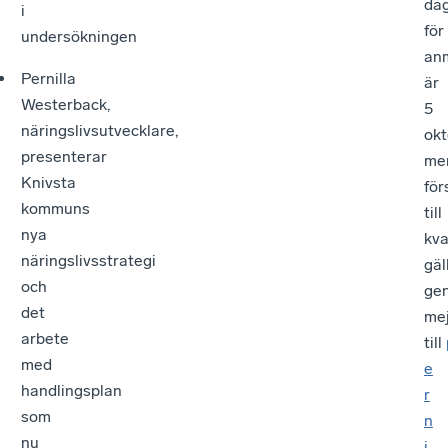
da
i
för
undersökningen
an
Pernilla
är
Westerback,
5
näringslivsutvecklare,
okt
presenterar
me
Knivsta
för
kommuns
till
nya
kva
näringslivsstrategi
gäl
och
ge
det
mej
arbete
till
med
e
handlingsplan
r
som
n
nu
i