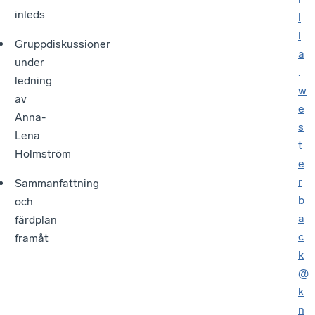
inleds
l
l
Gruppdiskussioner
a
under
.
ledning
w
av
e
Anna-
s
Lena
t
Holmström
e
r
Sammanfattning
b
och
a
färdplan
c
framåt
k
@
k
n