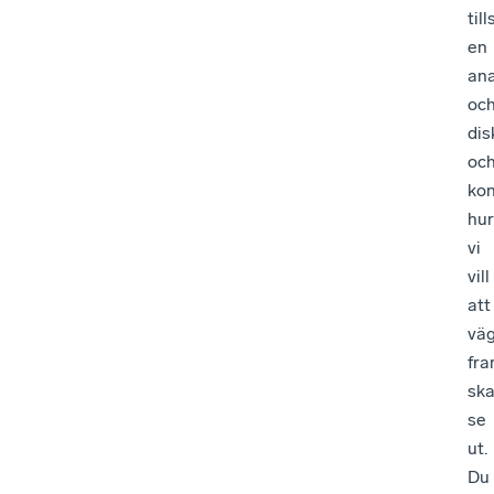
til
en
ana
oc
dis
oc
kon
hur
vi
vill
att
vä
fra
sk
se
ut.
Du