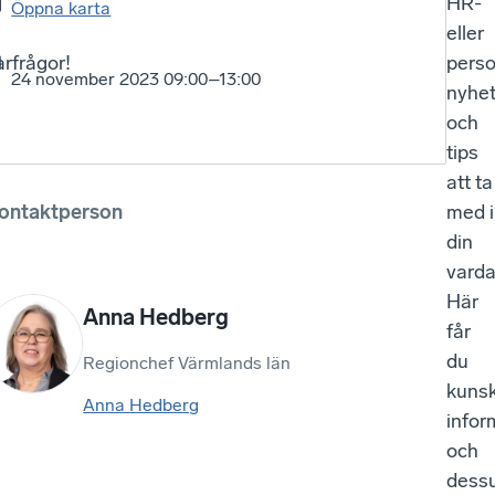
g
HR-
Öppna karta
eller
arfrågor!
perso
24 november 2023 09:00–13:00
nyhet
och
tips
att ta
ontaktperson
med i
din
varda
Här
Anna Hedberg
får
du
Regionchef Värmlands län
kuns
Anna Hedberg
infor
och
dess