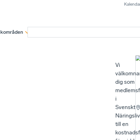
Kalenda
kområden
Medlemskap
Rapporter och remissva
Vi
välkomna
dig som
medlemsf
i
Svenskt
Näringsli
till en
kostnadsf