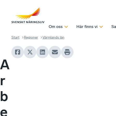
Om oss
Här finns vi
Sa
Start
Regioner
Värmlands län
A
r
b
e