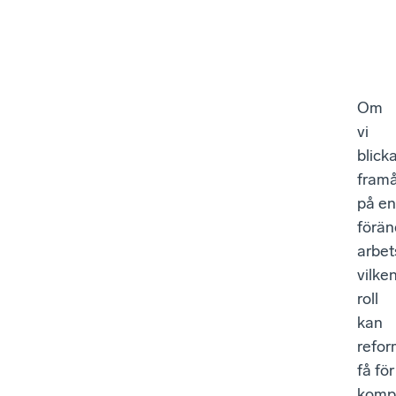
Om
vi
blick
fram
på en
förän
arbe
vilke
roll
kan
refo
få för
kompe