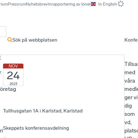
rium
Pressrum
Nyhetsbrev
Inrapportering av löner
In English
r
Sök på webbplatsen
Konfe
Till
NOV
24
r
med
våra
2023
öretag
medl
ger vi
dig
Tullhusgatan 1A i Karlstad, Karlstad
v
som
vd,
Skeppets konferensavdelning
ri
plats