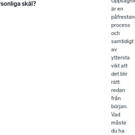
Uppsägni
personliga skäl?
är en
påfresta
process
och
samtidigt
av
yttersta
vikt att
det blir
rätt
redan
från
början.
Vad
måste
du ha