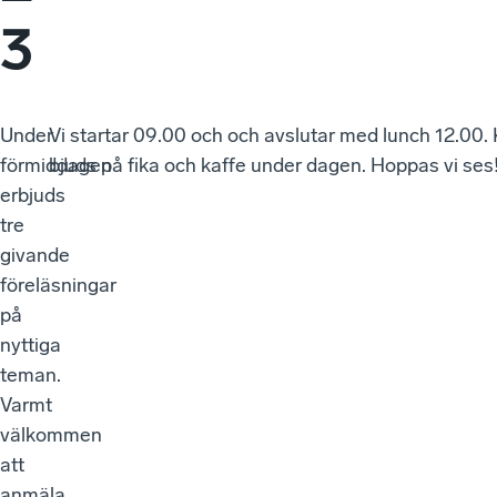
3
Under
Vi startar 09.00 och och avslutar med lunch 12.00.
förmiddagen
bjuds på fika och kaffe under dagen. Hoppas vi ses
erbjuds
tre
givande
föreläsningar
på
nyttiga
teman.
Varmt
välkommen
att
anmäla