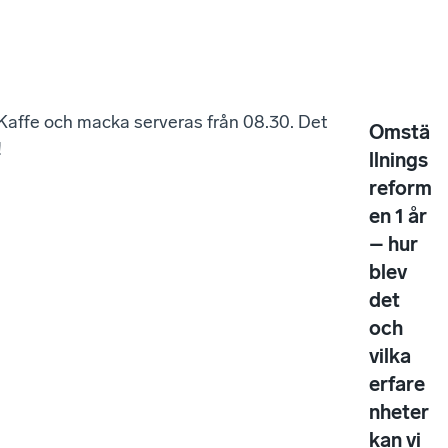
 Kaffe och macka serveras från 08.30. Det
Omstä
!
llnings
reform
en 1 år
– hur
blev
det
och
vilka
erfare
nheter
kan vi