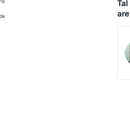
ng
Tal
are
nde