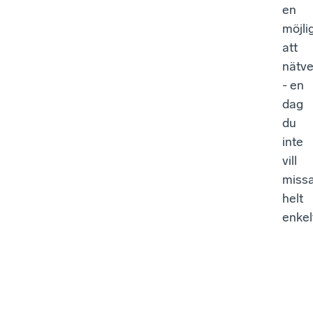
en
möjli
att
nätve
- en
dag
du
inte
vill
miss
helt
enkel