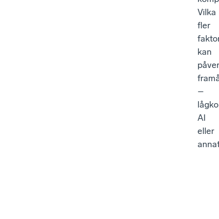
Vilka
fler
fakto
kan
påve
fram
–
lågko
AI
eller
anna