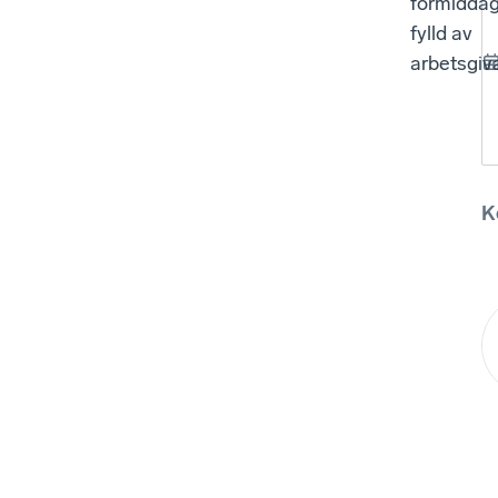
förmidda
fylld av
arbetsgiv
K