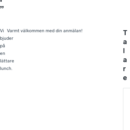
”
Vi
Varmt välkommen med din anmälan!
T
bjuder
a
på
l
en
a
lättare
r
lunch.
e