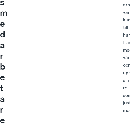
s
arb
m
vär
ku
e
till
d
hur
fra
a
me
r
vär
b
oc
upp
e
sin
t
roll
so
a
jus
r
me
e