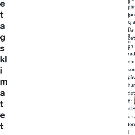
e
k
där
t
t
för
p
e
sjä
a
r
får
g
s
bet
o
s
en
n
rad
kl
om
i
so
påv
m
hur
a
det
är
t
att
e
dri
t
för
i