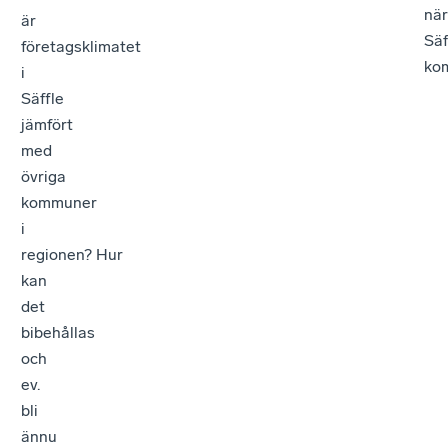
när
är
Säf
företagsklimatet
ko
i
Säffle
jämfört
med
övriga
kommuner
i
regionen? Hur
kan
det
bibehållas
och
ev.
bli
ännu