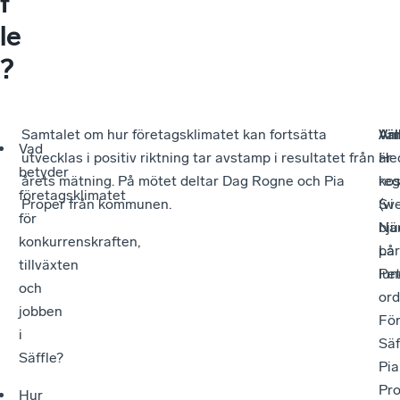
f
le
?
Samtalet om hur företagsklimatet kan fortsätta
Ar
Vä
An
Vad
utvecklas i positiv riktning tar avstamp i resultatet från
är
He
betyder
årets mätning. På mötet deltar Dag Rogne och Pia
kos
reg
företagsklimatet
Proper från kommunen.
(vi
Sv
för
bju
När
konkurrenskraften,
på
Lar
tillväxten
lun
Pet
och
ord
jobben
För
i
Säf
Säffle?
Pia
Pro
Hur