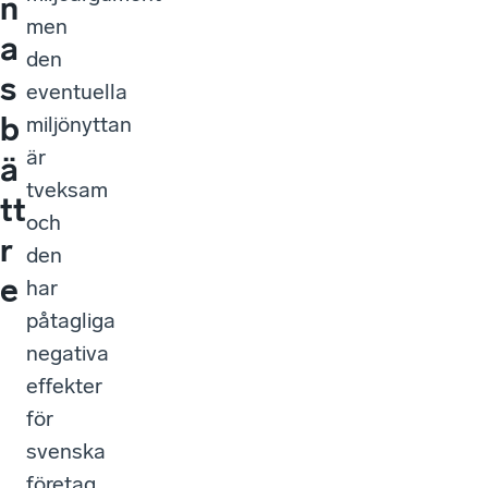
n
men
a
den
s
eventuella
b
miljönyttan
är
ä
tveksam
tt
och
r
den
e
har
påtagliga
negativa
effekter
för
svenska
företag