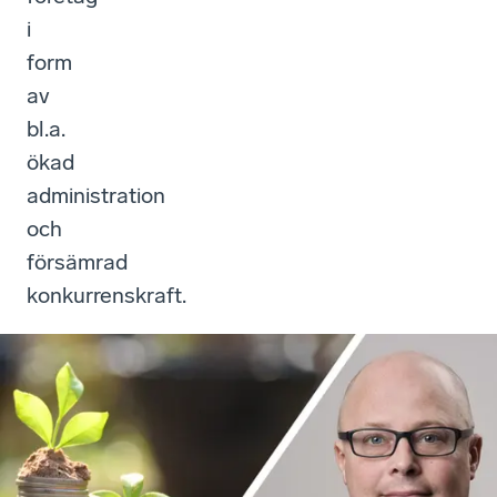
i
form
av
bl.a.
ökad
administration
och
försämrad
konkurrenskraft.