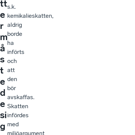
tt
s.k.
e
kemikalieskatten,
r
aldrig
borde
m
ha
å
införts
s
och
t
att
den
e
bör
d
avskaffas.
e
Skatten
si
infördes
med
g
miljöargument