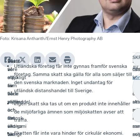
Foto
:
Krisana Antharith/Ernst Henry Photography AB
SK
Såväl
Skatt
Det
En
Låt
Utländska företag får inte gynnas framför svenska
AV
vår
är
vore
rät
os
företag. Samma skatt ska gälla för alla som säljer till
miljö
ett
olyckligt
ut
krä
Lö
den svenska marknaden. Inget undantag för
som
av
för
mil
att
utländsk distanshandel till Sverige.
vår
flera
både
inn
de
välfärd
styrmedel
miljö
att
ska
Ingen skatt ska tas ut om en produkt inte innehåller
är
och
och
mil
so
de miljöfarliga ämnen som miljöskatten avser att
för
det
svensk
mi
inf
träffa.
viktiga
är
ekonomi
sam
me
Skatten får inte vara hinder för cirkulär ekonomi.
för
viktigt
om
so
mil