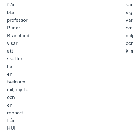
från
sä
bl.a.
sig
professor
vä
Runar
om
Brännlund
mil
visar
oc
att
kli
skatten
har
en
tveksam
miljönytta
och
en
rapport
från
HUI