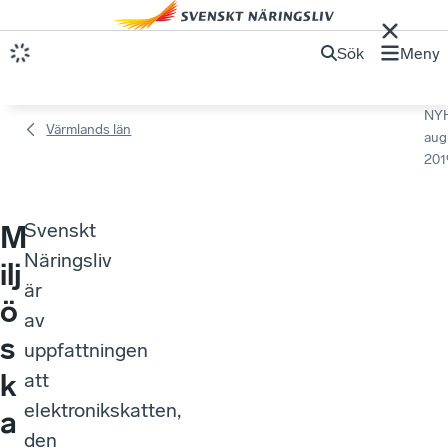
Sök
Meny
NY
Värmlands län
aug
201
Svenskt
M
Näringsliv
ilj
är
ö
av
s
uppfattningen
k
att
elektronikskatten,
a
den