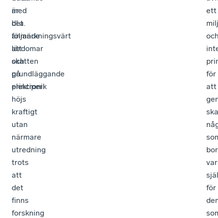
är
med
ett
det
bl.a.
mil
anmärkningsvärt
följande
oc
att
lärdomar
int
skatten
och
pri
på
grundläggande
för
elektronik
principer:
att
höjs
ge
kraftigt
ska
utan
nå
närmare
so
utredning
bo
trots
var
att
sjä
det
för
finns
de
forskning
so