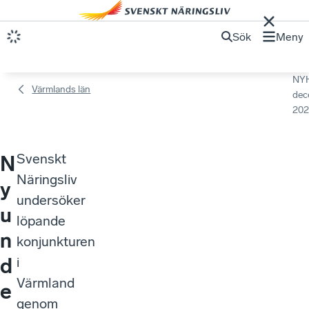
Sök
Meny
NY
Värmlands län
dec
202
Svenskt
N
Näringsliv
y
undersöker
u
löpande
n
konjunkturen
d
i
Värmland
e
genom