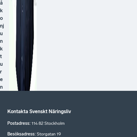
å
k
o
nj
u
n
k
t
u
r
e
n
Kontakta Svenskt Näringsliv
Postadress
:
114 82 Stockholm
Besöksadress
:
Storgatan 19