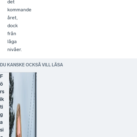
det
kommande
året,
dock
från
låga
nivåer.
DU KANSKE OCKSÅ VILL LÄSA
F
ö
rs
ik
ti
g
a
si