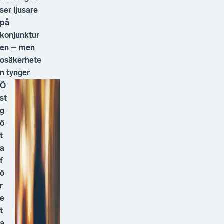
ser ljusare
på
konjunktur
en – men
osäkerhete
n tynger
Ö
st
g
ö
t
a
f
ö
r
e
t
a