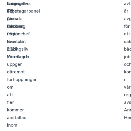
Näringslivs
längre,
nationella
avt
Företagarpanel
säger
och
är
för
Anna
globala
av
det
Hedberg,
faktorer.
för
fjärde
regionchef
att
kvartalet
Svenskt
säk
2024.
Näringsliv
bå
Företagen
Värmland.
job
uppger
oc
däremot
kon
förhoppningar
i
om
vår
att
reg
fler
avs
kommer
An
anställas
He
inom