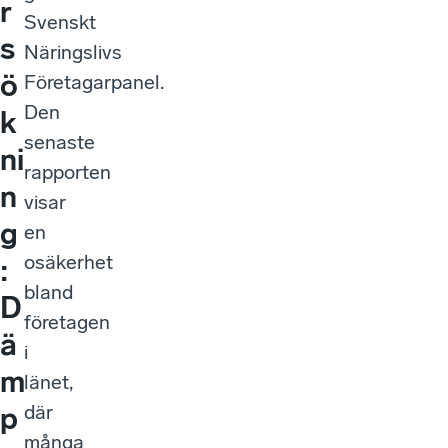
r
Svenskt
s
Näringslivs
ö
Företagarpanel.
Den
k
senaste
ni
rapporten
n
visar
g
en
osäkerhet
:
bland
D
företagen
ä
i
m
länet,
där
p
många