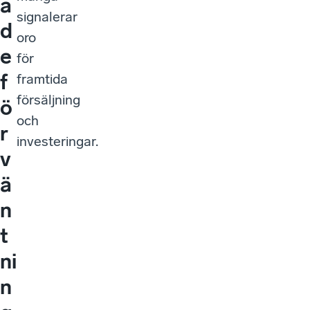
a
signalerar
d
oro
e
för
f
framtida
försäljning
ö
och
r
investeringar.
v
ä
n
t
ni
n