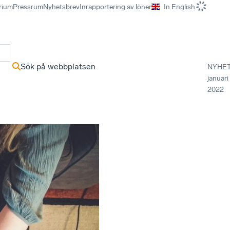
rium
Pressrum
Nyhetsbrev
Inrapportering av löner
In English
r
Sök på webbplatsen
NYHE
januari
2022