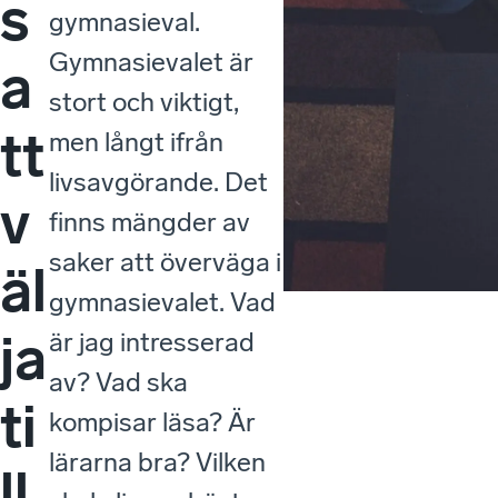
s
gymnasieval.
Gymnasievalet är
a
stort och viktigt,
tt
men långt ifrån
livsavgörande. Det
v
finns mängder av
saker att överväga i
äl
gymnasievalet. Vad
ja
är jag intresserad
av? Vad ska
ti
kompisar läsa? Är
lärarna bra? Vilken
ll