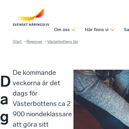
Om oss
Här finns vi
Sa
Start
Regioner
Västerbottens län
De kommande
D
veckorna är det
dags för
a
Västerbottens ca 2
g
900 niondeklassare
att göra sitt