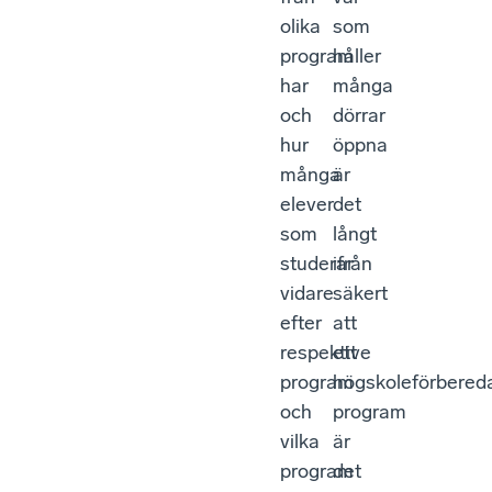
olika
som
program
håller
har
många
och
dörrar
hur
öppna
många
är
elever
det
som
långt
studerar
ifrån
vidare
säkert
efter
att
respektive
ett
program
högskoleförbered
och
program
vilka
är
program
det