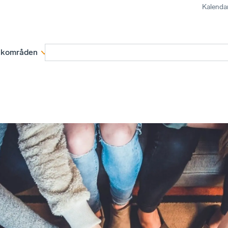
Kalenda
kområden
Medlemskap
Rapporter och remissva