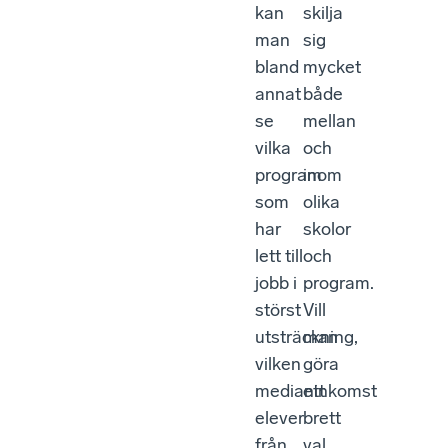
kan
skilja
man
sig
bland
mycket
annat
både
se
mellan
vilka
och
program
inom
som
olika
har
skolor
lett till
och
jobb i
program.
störst
Vill
utsträckning,
man
vilken
göra
medianinkomst
ett
elever
brett
från
val