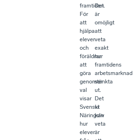
framtiden.
Det
För
är
att
omöjligt
hjälpa
att
elever
veta
och
exakt
föräldrar
hur
att
framtidens
göra
arbetsmarknad
genomtänkta
ser
val
ut.
visar
Det
Svenskt
vi
Näringsliv
kan
hur
veta
elever
är