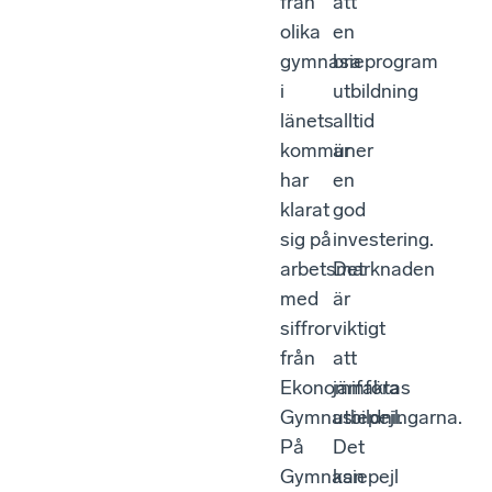
från
att
olika
en
gymnasieprogram
bra
i
utbildning
länets
alltid
kommuner
är
har
en
klarat
god
sig på
investering.
arbetsmarknaden
Det
med
är
siffror
viktigt
från
att
Ekonomifaktas
jämföra
Gymnasiepejl.
utbildningarna.
På
Det
Gymnasiepejl
kan