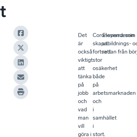
t
Det
Coronapandemin
Eleverna som 
är
skapar
utbildnings- o
också
fortsatt
redan från bö
viktigt
stor
att
osäkerhet
tänka
både
på
på
jobb
arbetsmarknaden
och
och
vad
i
man
samhället
vill
i
göra i
stort.