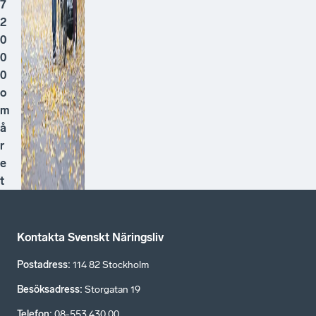
7
2
0
0
0
o
m
å
r
e
t
Kontakta Svenskt Näringsliv
Postadress
:
114 82 Stockholm
Besöksadress
:
Storgatan 19
Telefon
:
08-553 430 00