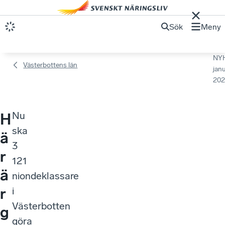
Sök
Meny
NY
Västerbottens län
janu
202
Nu
H
ska
ä
3
r
121
ä
niondeklassare
r
i
Västerbotten
g
göra