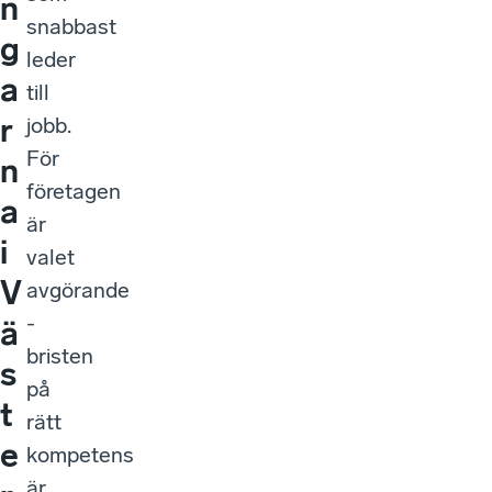
n
snabbast
g
leder
a
till
r
jobb.
För
n
företagen
a
är
i
valet
V
avgörande
-
ä
bristen
s
på
t
rätt
e
kompetens
är