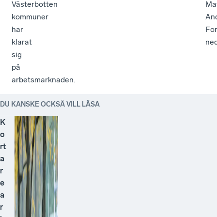
Västerbotten
Ma
kommuner
An
har
Fo
klarat
ne
sig
på
arbetsmarknaden.
DU KANSKE OCKSÅ VILL LÄSA
K
o
rt
a
r
e
a
r