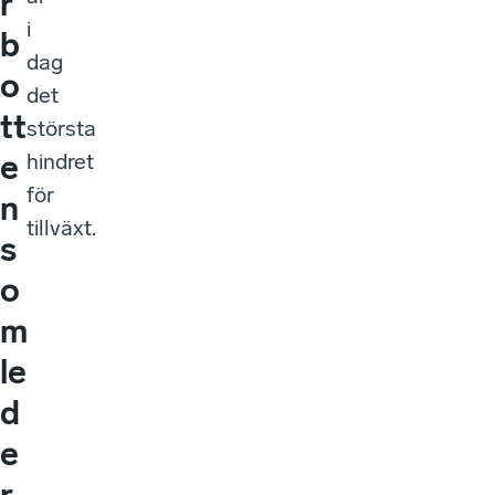
r
i
b
dag
o
det
tt
största
e
hindret
för
n
tillväxt.
s
o
m
le
d
e
r