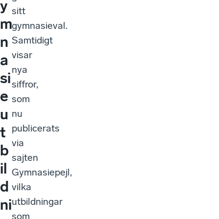
y
sitt
m
gymnasieval.
n
Samtidigt
visar
a
nya
si
siffror,
e
som
u
nu
publicerats
t
via
b
sajten
il
Gymnasiepejl,
d
vilka
utbildningar
ni
som