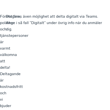
Företagare,
Det finns även möjlighet att delta digitalt via Teams.
politiker
Ange i så fall ”Digitalt” under övrig info när du anmäler
och
dig.
tjänstepersoner
är
varmt
välkomna
att
delta!
Deltagande
är
kostnadsfritt
och
vi
bjuder