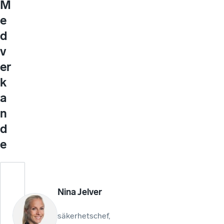
M
e
d
v
er
k
a
n
d
e
Nina Jelver
säkerhetschef,