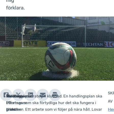
mig
förklara.
SK
Företagare
Politiker
Medborgarna.
Nu är inköpsstrategin klubbad. En handlingsplan ska
.
.
AV
Företagare
I
På
utformas som ska förtydliga hur det ska fungera i
drivs
grund
läktaren
praktiken. Ett arbete som vi följer på nära håll. Lovar
He