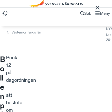
Sök
Meny
NY
Västernorrlands län
juni
201
Punkt
B
12
o
på
ll
dagordningen
e
–
n
att
besluta
p
om