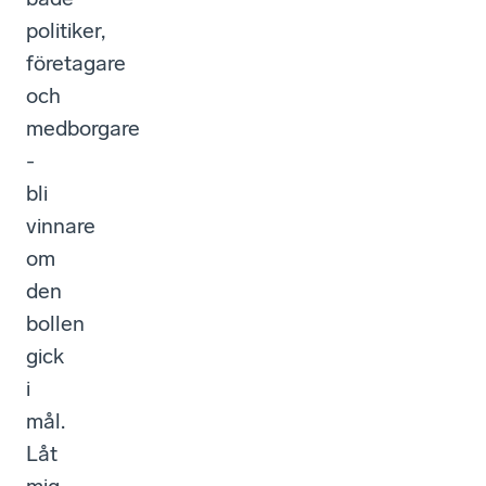
politiker,
företagare
och
medborgare
-
bli
vinnare
om
den
bollen
gick
i
mål.
Låt