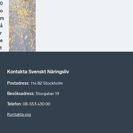
0
o
m
å
r
e
t
Kontakta Svenskt Näringsliv
Postadress
:
114 82 Stockholm
Besöksadress
:
Storgatan 19
Telefon
:
08-553 430 00
Kontakta oss