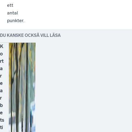
ett
antal
punkter.
DU KANSKE OCKSÅ VILL LÄSA
K
o
rt
a
r
e
a
r
b
e
ts
ti