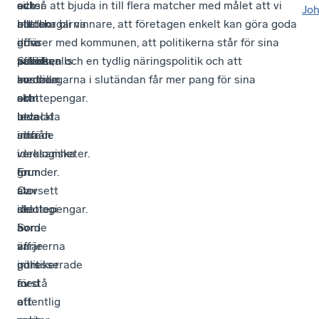
av
och
sitter
också att bjuda in till flera matcher med målet att vi
Jo
att
botten
medborgarna
alla ska bli vinnare, att företagen enkelt kan göra goda
göra
drivs
i
affärer med kommunen, att politikerna står för sina
affärer,
politiker
Sundsvalls
vallöften och en tydlig näringspolitik och att
anställa
av
kommun
medborgarna i slutändan får mer pang för sina
och
att
som
skattepengar.
utveckla
leda
betalat
sina
utifrån
inträde
verksamheter.
ideologiska
i
En
grunder.
form
stor
Oavsett
av
del
ideologi
skattepengar.
av
borde
Som
affärerna
varje
är
görs
politiker
intresserade
med
förstå
av
offentlig
att
att