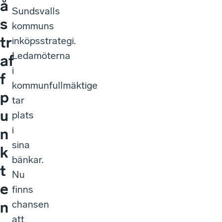
å
Sundsvalls
s
kommuns
tr
inköpsstrategi.
Ledamöterna
af
i
f
kommunfullmäktige
p
tar
u
plats
i
n
sina
k
bänkar.
t
Nu
e
finns
chansen
n
att