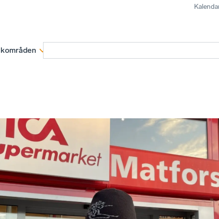
Kalenda
kområden
Medlemskap
Rapporter och remissva