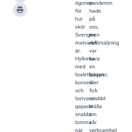
ögonen
pandemin
för
hade
hur
på
skör
oss,
Sveriges
men
matvaruförsäljning
det
är.
var
Hyllorna
bara
med
en
toalettpapper,
början.
konserver
Vi
och
fick
torrvaror
snabbt
gapade
ställa
snabbt
om
tomma
vår
när
verksamhet