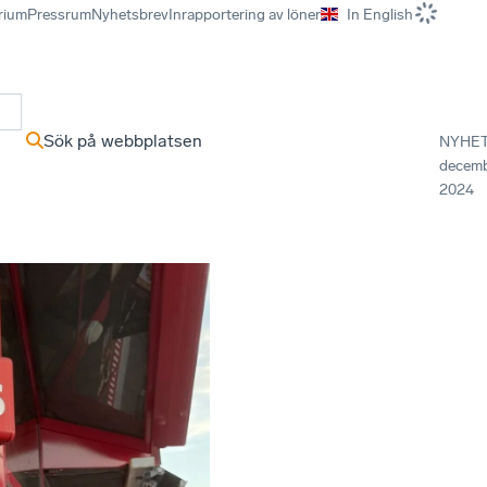
rium
Pressrum
Nyhetsbrev
Inrapportering av löner
In English
r
Sök på webbplatsen
NYHE
decem
2024