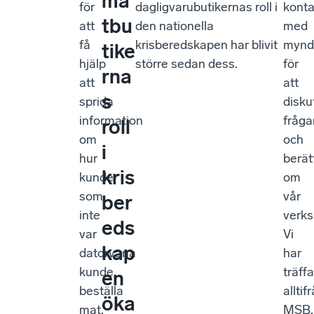
ma
för
dagligvarubutikernas roll i
konta
tbu
att
den nationella
med
få
krisberedskapen har blivit
mynd
tike
hjälp
större sedan dess.
för
rna
att
att
s
sprida
disku
information
fråga
roll
om
och
i
hur
berät
kris
kunder
om
som
vår
ber
inte
verk
eds
var
Vi
kap
datorvana
har
kunde
träffa
en
beställa
alltif
öka
mat,
MSB,