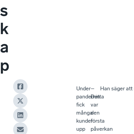
s
k
a
p
Under
–
Han säger att c
pandemin
Detta
fick
var
många
den
kunder
första
upp
påverkan