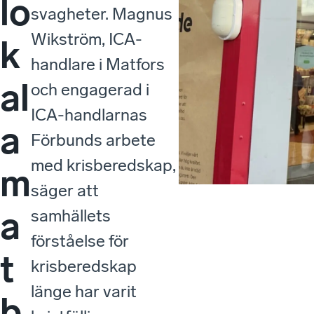
lo
svagheter. Magnus
Wikström, ICA-
k
handlare i Matfors
al
och engagerad i
ICA-handlarnas
a
Förbunds arbete
med krisberedskap,
m
säger att
a
samhällets
förståelse för
t
krisberedskap
länge har varit
b