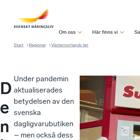
Om oss
Här finns vi
Sa
Start
Regioner
Västernorrlands län
Under pandemin
D
aktualiserades
betydelsen av den
e
svenska
n
dagligvarubutiken
– men också dess