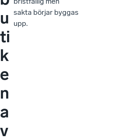
bristfällig men
sakta börjar byggas
u
upp.
ti
k
e
n
a
v