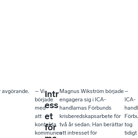
ar avgörande.
– Vi
Magnus Wikström började
–
Intr
började
engagera sig i ICA-
ICA-
ess
med
handlarnas Förbunds
hand
et
att
krisberedskapsarbete för
Förb
kontakta
två år sedan. Han berättar
tog
för
kommunen
att intresset för
tidigt