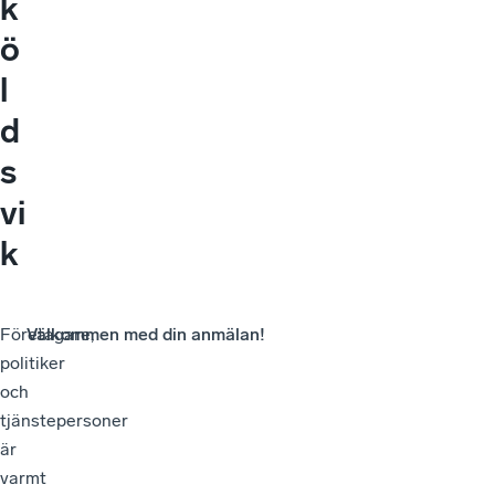
k
ö
l
d
s
vi
k
Företagare,
Välkommen med din anmälan!
politiker
och
tjänstepersoner
är
varmt