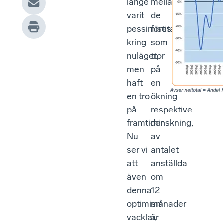
länge
mellan
varit
de
pessimistiska
företag
kring
som
nuläget,
tror
men
på
haft
en
en tro
ökning
på
respektive
framtiden.
minskning,
Nu
av
ser vi
antalet
att
anställda
även
om
denna
12
optimism
månader
vacklar,
är