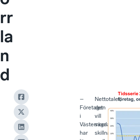
rr
la
n
d
–
Nettotalet,
Företagen
det
i
vill
Västernorrland
säga
har
skillnaden