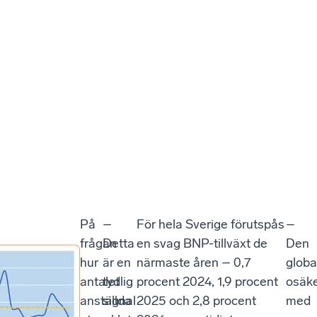
På
–
För hela Sverige förutspås
–
frågan
Detta
en svag BNP-tillväxt de
Den
hur
är en
närmaste åren – 0,7
globa
antalet
tydlig
procent 2024, 1,9 procent
osäk
anställda
signal
2025 och 2,8 procent
med