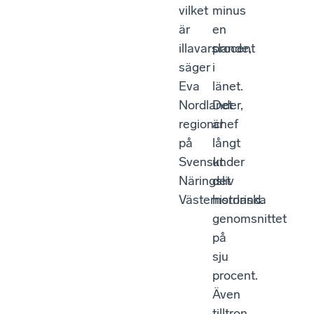
vilket
minus
är
en
illavarslande,
procent
säger
i
Eva
länet.
Nordlander,
Det
regionchef
är
på
långt
Svenskt
under
Näringsliv
det
Västernorrland.
historiska
genomsnittet
på
sju
procent.
Även
tilltron