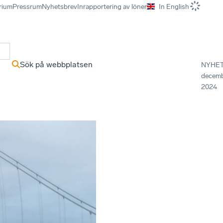
rium
Pressrum
Nyhetsbrev
Inrapportering av löner
In English
r
Sök på webbplatsen
NYHE
decem
2024