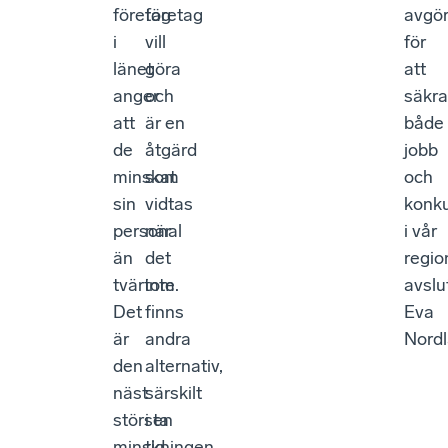
företag
företag
avgö
i
vill
för
länet
göra
att
anger
och
säkra
att
är en
både
de
åtgärd
jobb
minskat
som
och
sin
vidtas
konku
personal
när
i vår
än
det
regio
tvärtom.
inte
avslu
Det
finns
Eva
är
andra
Nordl
den
alternativ,
näst
särskilt
största
i en
minskningen
tid