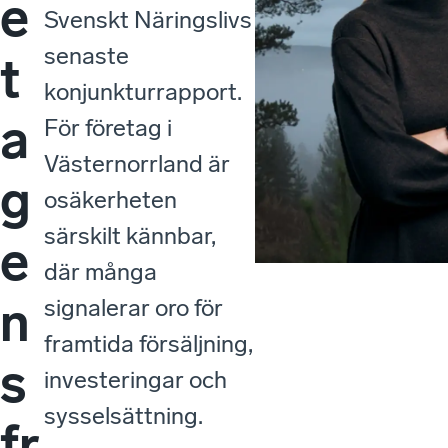
e
Svenskt Näringslivs
senaste
t
konjunkturrapport.
a
För företag i
Västernorrland är
g
osäkerheten
särskilt kännbar,
e
där många
n
signalerar oro för
framtida försäljning,
s
investeringar och
sysselsättning.
fr