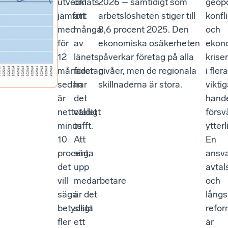
utvecklats
om
2026 – samtidigt som
geopo
jämfört
att
arbetslösheten stiger till
konfl
med
många
8,6 procent 2025. Den
och
för
av
ekonomiska osäkerheten
ekon
12
länets
påverkar företag på alla
kriser
månader
företag
nivåer, men de regionala
i flera
sedan
har
skillnaderna är stora.
vikti
är
det
hande
nettotalet
väldigt
försv
minus
tufft.
ytterl
10
Att
En
procent,
säga
ansva
det
upp
avtal
vill
medarbetare
och
säga
är det
långs
betydligt
sista
refor
fler
ett
är