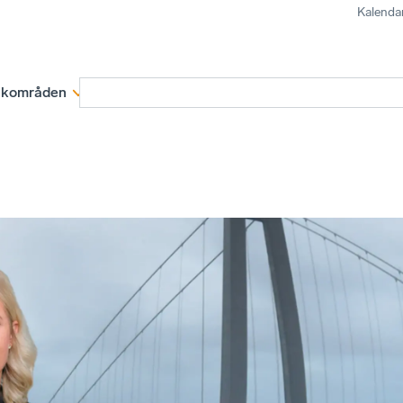
Kalenda
kområden
Medlemskap
Rapporter och remissva