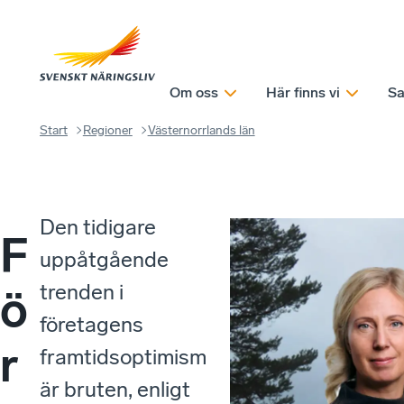
Om oss
Här finns vi
Sa
Start
Regioner
Västernorrlands län
Den tidigare
F
uppåtgående
trenden i
ö
företagens
r
framtidsoptimism
är bruten, enligt